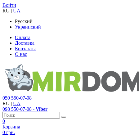
Войти
RU
|
UA
Русский
Украинский
Оплата
Доставка
Контакты
О нас
050
550-07-08
RU
|
UA
098
550-07-08
- Viber
0
Корзина
0 грн.