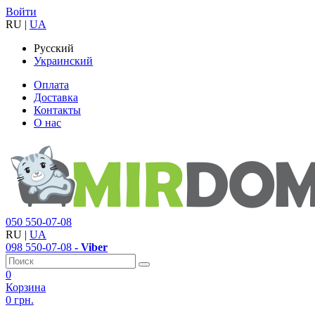
Войти
RU
|
UA
Русский
Украинский
Оплата
Доставка
Контакты
О нас
050
550-07-08
RU
|
UA
098
550-07-08
- Viber
0
Корзина
0 грн.