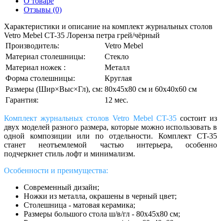
О товаре
Отзывы (0)
Характеристики и описание на комплект журнальных столов
Vetro Mebel CT-35 Лоренза петра грей/чёрный
Производитель:
Vetro Mebel
Материал столешницы:
Стекло
Материал ножек :
Металл
Форма столешницы:
Круглая
Размеры (Шир×Выс×Гл), см:
80х45х80 см и 60х40х60 см
Гарантия:
12 мес.
Комплект журнальных столов Vetro Mebel CT-35
состоит из
двух моделей разного размера,
которые можно использовать в
одной композиции или по отдельности. Комплект
CT-35
стaнет
неотъемлемой частью
интерьера, особенно
подчеркнет стиль лофт и минимализм.
Особенности и преимущества:
Современный дизайн;
Ножки из металла, окрашены в черный цвет;
Столешница - матовая керaмикa;
Размеры большого столa ш/в/гл - 80х45х80 см;