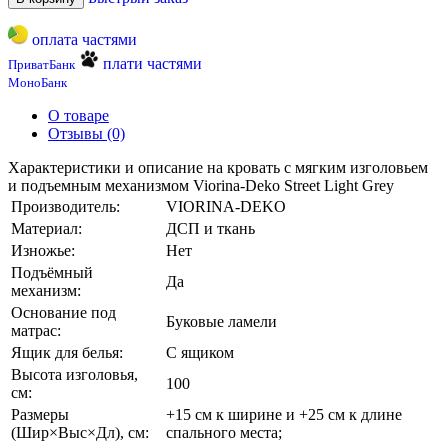
оплата частями
плати частями
ПриватБанк
МоноБанк
О товаре
Отзывы (0)
Характеристики и описание на кровать с мягким изголовьем
и подъемным механизмом Viorina-Deko Street Light Grey
Производитель:
VIORINA-DEKO
Материал:
ДСП и ткань
Изножье:
Нет
Подъёмный
Да
механизм:
Основание под
Буковые ламели
матрас:
Ящик для белья:
С ящиком
Высота изголовья,
100
см:
Размеры
+15 см к ширине и +25 см к длине
(Шир×Выс×Дл), см:
спального места;