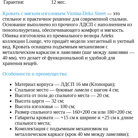
Гарантия:
12 мес.
Кровать с мягким изголовьем Viorina-Deko Street
— это
стильное и практичное решение для современной спальни.
Основание выполнено из прочного ЛДСП с наполнением из
пенополиуретана, обеспечивающего комфорт и мягкость.
Обивка изготовлена из премиального велюра Arteks
коллекции Lounge, что придаёт модели элегантный и уютный
вид. Кровать оснащена подъемным механизмом с
металлическим каркасом и ламелями (шаг между ламелями —
40 мм), что делает её функциональной и удобной для
хранения вещей.
Особенности и преимущества:
Материал корпуса — ЛДСП 16 мм (Kronospan);
Спальное место — буковые ламели с шагом 4 см;
Высота от пола до спального места — 20 см;
Высота царги — 32 см;
Высота изголовья — 100 см;
Размер спального места — 160×200 см или 180×200 см;
Габариты кровати — +15 см к ширине и +25 см к длине
спального места;
Комплектация с подъемным механизмом на
металлическом каркасе (крок 40 мм между ламелями);