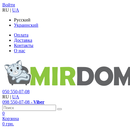
Войти
RU
|
UA
Русский
Украинский
Оплата
Доставка
Контакты
О нас
050
550-07-08
RU
|
UA
098
550-07-08
- Viber
0
Корзина
0 грн.