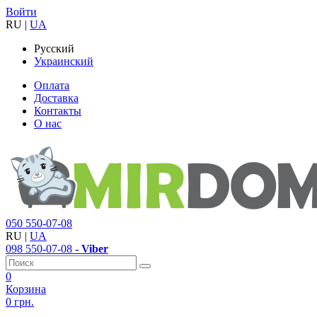
Войти
RU
|
UA
Русский
Украинский
Оплата
Доставка
Контакты
О нас
050
550-07-08
RU
|
UA
098
550-07-08
- Viber
0
Корзина
0 грн.