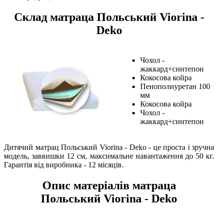
Склад матраца Польський
Viorina -
Deko
Чохол -
жаккард+синтепон
Кокосова койра
Пенополиуретан 100
мм
Кокосова койра
Чохол -
жаккард+синтепон
Дитячий матрац Польський Viorina - Deko - це проста і зручна
модель, заввишки 12 см, максимальне навантаження до 50 кг.
Гарантія від виробника - 12 місяців.
Опис матеріалів матраца
Польський
Viorina - Deko