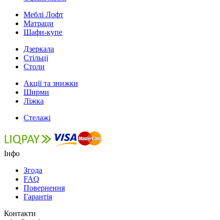
Меблі Лофт
Матраци
Шафи-купе
Дзеркала
Стільці
Столи
Акції та знижки
Ширми
Ліжка
Стелажі
Інфо
Згода
FAQ
Повернення
Гарантія
Контакти