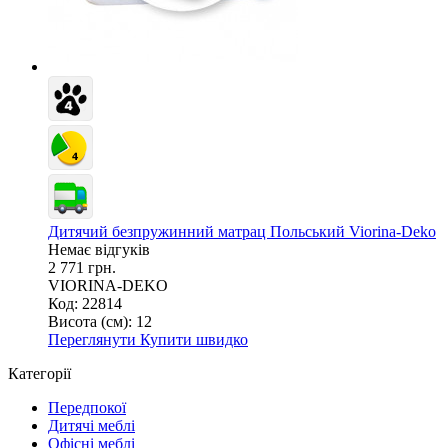
Дитячий безпружинний матрац Польський Viorina-Deko
Немає відгуків
2 771 грн.
VIORINA-DEKO
Код: 22814
Висота (см):
12
Переглянути
Купити швидко
Категорії
Передпокої
Дитячі меблі
Офісні меблі