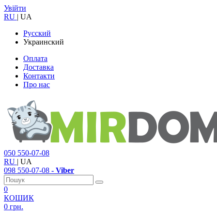
Увійти
RU
|
UA
Русский
Украинский
Оплата
Доставка
Контакти
Про нас
050
550-07-08
RU
|
UA
098
550-07-08
- Viber
0
КОШИК
0 грн.