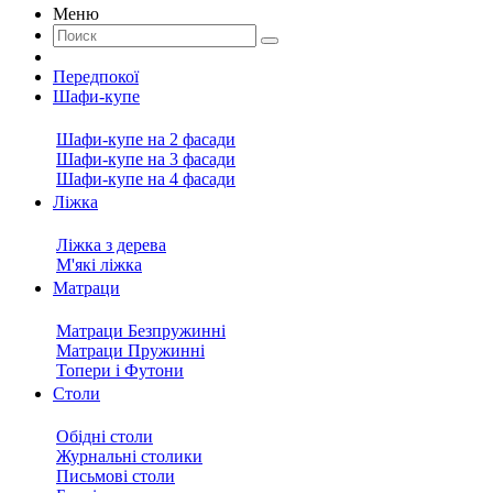
Меню
Передпокої
Шафи-купе
Шафи-купе на 2 фасади
Шафи-купе на 3 фасади
Шафи-купе на 4 фасади
Ліжка
Ліжка з дерева
М'які ліжка
Матраци
Матраци Безпружинні
Матраци Пружинні
Топери і Футони
Столи
Обідні столи
Журнальні столики
Письмові столи