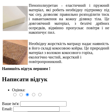
Пенополиуретан - еластичний і пружний
матеріал, які робить необхідну підтримку під
час сну, дозволяє правильно розподілити тиск
і навантаження на кожну ділянку тіла. Це
довговічний матеріал, з безлічі дрібних
осередків, відмінно пропускає повітря і не
накопичує пил.
Необхідну жорсткість матрацу надає наявність
в його складі
кокосовою койры
. Це природний
матеріал з волокон кокосового горіха,
екологічно чистий, жорсткий і
повітропроникний.
Напишіть відгук першим !
Написати відгук
Оцінка:
Ваше ім'я:
Email: