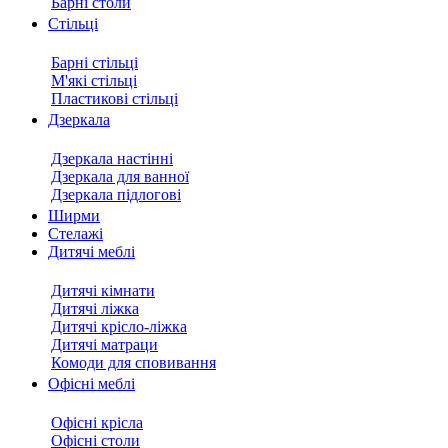
Барні столи
Стільці
Барні стільці
М'які стільці
Пластикові стільці
Дзеркала
Дзеркала настінні
Дзеркала для ванної
Дзеркала підлогові
Ширми
Стелажі
Дитячі меблі
Дитячі кімнати
Дитячі ліжка
Дитячі крісло-ліжка
Дитячі матраци
Комоди для сповивання
Офісні меблі
Офісні крісла
Офісні столи