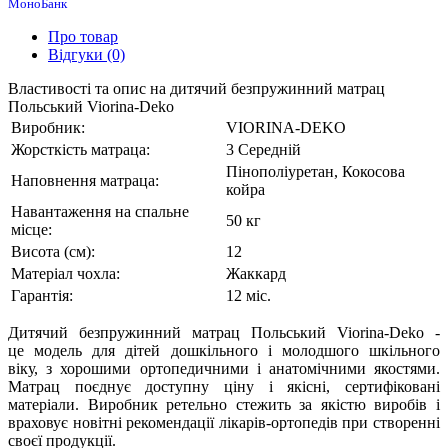
МоноБанк
Про товар
Відгуки (0)
Властивості та опис на дитячий безпружинний матрац
Польський Viorina-Deko
Виробник:
VIORINA-DEKO
Жорсткість матраца:
3 Середній
Пінополіуретан, Кокосова
Наповнення матраца:
койра
Навантаження на спальне
50 кг
місце:
Висота (см):
12
Матеріал чохла:
Жаккард
Гарантія:
12 міс.
Дитячий безпружинний матрац Польський Viorina-Deko
-
це
модель для дітей
дошкільного і молодшого шкільного
віку
,
з хорошими ортопедичними і анатомічними якостями.
Матрац поєднує доступну ціну і якісні, сертифіковані
матеріали. Виробник ретельно стежить за якістю виробів і
враховує новітні рекомендації лікарів-ортопедів при створенні
своєї продукції.