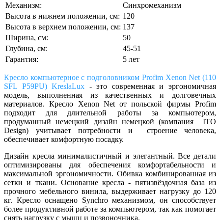
Механизм:
Синхромеханизм
Высота в нижнем положении, см:
120
Высота в верхнем положении, см:
137
Ширина, см:
50
Глубина, см:
45-51
Гарантия:
5 лет
Кресло компьютерное с подголовником Profim Xenon Net (110
SFL P59PU) KreslaLux
- это современная и эргономичная
модель, выполненная из качественных и долговечных
материалов. Кресло
Xenon Net
от польской фирмы Profim
подходит для длительной работы за компьютером,
продуманный немецкий дизайн немецкой (компания ITO
Design) учитывает потребности и строение человека,
обеспечивает комфортную посадку.
Дизайн кресла минималистичный и элегантный. Все детали
оптимизированы для обеспечения комфортабельности и
максимальной эргономичности. Обивка комбинированная из
сетки и ткани. Основание кресла - пятизвёздочная база из
прочного мебельного винила, выдерживает нагрузку до 120
кг. Кресло оснащено Synchro механизмом, он способствует
более продуктивной работе за компьютером, так как помогает
снять нагрузку с мышц и позвоночника.