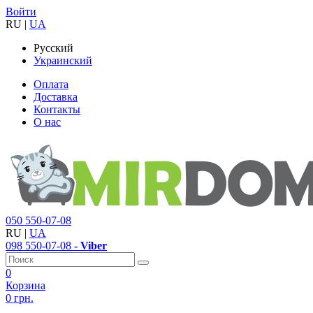
Войти
RU
|
UA
Русский
Украинский
Оплата
Доставка
Контакты
О нас
050
550-07-08
RU
|
UA
098
550-07-08
- Viber
0
Корзина
0 грн.