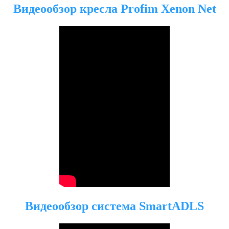
Видеообзор кресла Profim
Xenon Net
Видеообзор система SmartADLS