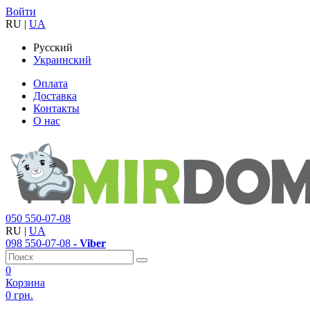
Войти
RU
|
UA
Русский
Украинский
Оплата
Доставка
Контакты
О нас
050
550-07-08
RU
|
UA
098
550-07-08
- Viber
0
Корзина
0 грн.