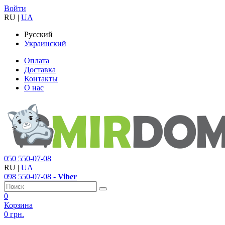
Войти
RU
|
UA
Русский
Украинский
Оплата
Доставка
Контакты
О нас
050
550-07-08
RU
|
UA
098
550-07-08
- Viber
0
Корзина
0 грн.