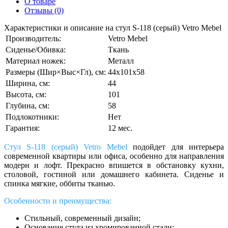
О товаре
Отзывы (0)
Характеристики и описание на стул S-118 (серый) Vetro Mebel
Производитель:
Vetro Mebel
Сиденье/Обивка:
Ткань
Материал ножек:
Металл
Размеры (Шир×Выс×Гл), см:
44х101х58
Ширина, см:
44
Высота, см:
101
Глубина, см:
58
Подлокотники:
Нет
Гарантия:
12 мес.
Стул S-118 (серый) Vetro Mebel
подойдет для интерьера
современной квартиры или офиса, особенно для направления
модерн и лофт. Прекрасно впишется в обстановку кухни,
столовой, гостиной или домашнего кабинета. Сиденье и
спинка мягкие, оббиты тканью.
Особенности и преимущества:
Стильный, современный дизайн;
Основание стула из хромированной стали;