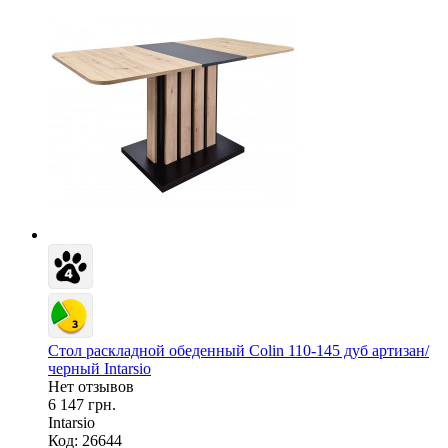
Стол раскладной обеденный Colin 110-145 дуб артизан/
черный Intarsio
Нет отзывов
6 147 грн.
Intarsio
Код: 26644