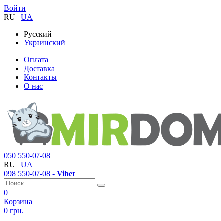
Войти
RU
|
UA
Русский
Украинский
Оплата
Доставка
Контакты
О нас
050
550-07-08
RU
|
UA
098
550-07-08
- Viber
0
Корзина
0 грн.