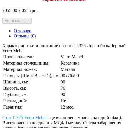
7055.00
7 055 грн.
Нет в наличии
О товаре
Отзывы (0)
Характеристики и описание на стол Т-325 Лоран блэк/Черный
Vetro Mebel
Производитель:
Vetro Mebel
Материал столешницы:
Керамика
Материал ножек:
Металл
Размеры (Шир×Выс×Гл), см:
90х76х90
Ширина, см:
90
Высота, см:
76
Глубина, см:
90
Раскладной:
Нет
Гарантия:
12 мес.
Стіл Т-325 Vetro Mebel
-
це витончена модель на одній ніжці.
Виготовлена з поєднання МДФ і металу. Світла забарвлення
додає в інтер'єр відчуття простору і легкості.