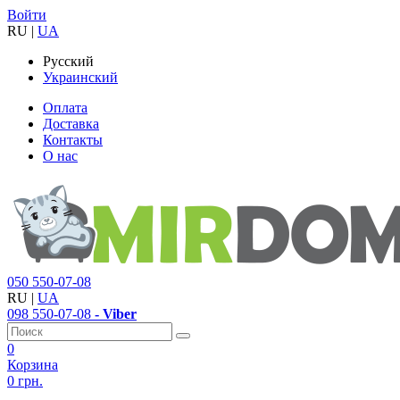
Войти
RU
|
UA
Русский
Украинский
Оплата
Доставка
Контакты
О нас
050
550-07-08
RU
|
UA
098
550-07-08
- Viber
0
Корзина
0 грн.