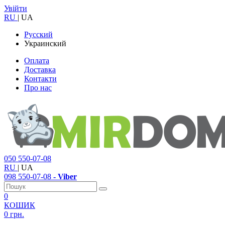
Увійти
RU
|
UA
Русский
Украинский
Оплата
Доставка
Контакти
Про нас
050
550-07-08
RU
|
UA
098
550-07-08
- Viber
0
КОШИК
0 грн.