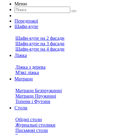
Меню
Передпокої
Шафи-купе
Шафи-купе на 2 фасади
Шафи-купе на 3 фасади
Шафи-купе на 4 фасади
Ліжка
Ліжка з дерева
М'які ліжка
Матраци
Матраци Безпружинні
Матраци Пружинні
Топери і Футони
Столи
Обідні столи
Журнальні столики
Письмові столи