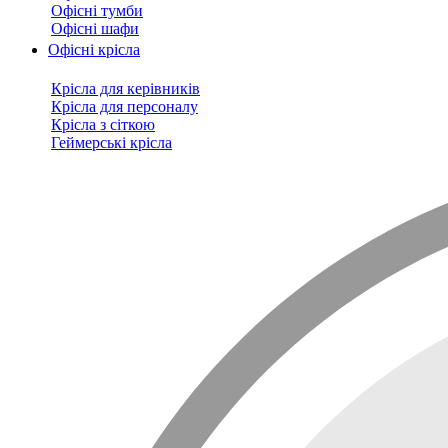
Офісні тумби
Офісні шафи
Офісні крісла
Крісла для керівників
Крісла для персоналу
Крісла з сіткою
Геймерські крісла