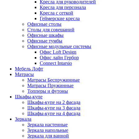
Кресла для руководителей
Кресла для персонала
Кресла с сеткой
Геймерские кресла
Офисные столы
Столы для совещаний
Офисные шкафы
Офисные тумбы
Офисные модульные системы
Офис Loft Design
Офис лайн Гербор
Connect Intarsio
Мебель Лофт
Матрасы
Матрасы Беспружинные
Матрасы Пружинные
Топперы и футоны
Шкафы-купе
Шкафы-купе на 2 фасада
Шкафы-купе на 3 фасада
Шкафы-купе на 4 фасада
Зеркала
Зеркала настенные
Зеркала напольные
Зеркала для ванной