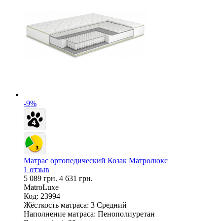
-9%
Матрас ортопедический Козак Матролюкс
1 отзыв
5 089 грн.
4 631 грн.
MatroLuxe
Код: 23994
Жёсткость матраса:
3 Средний
Наполнение матраса:
Пенополиуретан