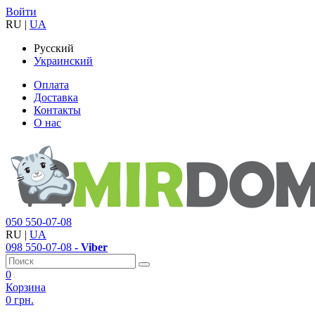
Войти
RU
|
UA
Русский
Украинский
Оплата
Доставка
Контакты
О нас
050
550-07-08
RU
|
UA
098
550-07-08
- Viber
0
Корзина
0 грн.