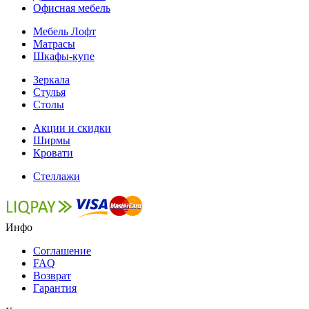
Офисная мебель
Мебель Лофт
Матрасы
Шкафы-купе
Зеркала
Стулья
Столы
Акции и скидки
Ширмы
Кровати
Стеллажи
Инфо
Соглашение
FAQ
Возврат
Гарантия