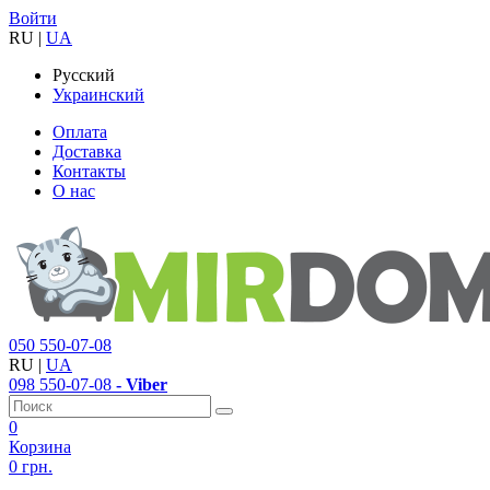
Войти
RU
|
UA
Русский
Украинский
Оплата
Доставка
Контакты
О нас
050
550-07-08
RU
|
UA
098
550-07-08
- Viber
0
Корзина
0 грн.