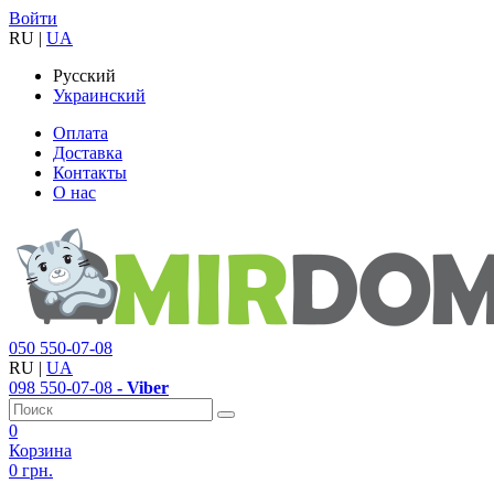
Войти
RU
|
UA
Русский
Украинский
Оплата
Доставка
Контакты
О нас
050
550-07-08
RU
|
UA
098
550-07-08
- Viber
0
Корзина
0 грн.