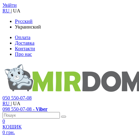
Увійти
RU
|
UA
Русский
Украинский
Оплата
Доставка
Контакти
Про нас
050
550-07-08
RU
|
UA
098
550-07-08
- Viber
0
КОШИК
0 грн.