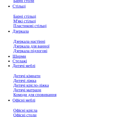
Барні столи
Стільці
Барні стільці
М'які стільці
Пластикові стільці
Дзеркала
Дзеркала настінні
Дзеркала для ванної
Дзеркала підлогові
Ширми
Стелажі
Дитячі меблі
Дитячі кімнати
Дитячі ліжка
Дитячі крісло-ліжка
Дитячі матраци
Комоди для сповивання
Офісні меблі
Офісні крісла
Офісні столи