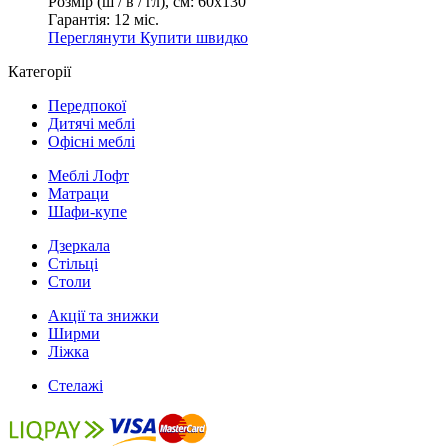
Розмір (ш / в / гл), см:
60х130
Гарантія:
12 міс.
Переглянути
Купити швидко
Категорії
Передпокої
Дитячі меблі
Офісні меблі
Меблі Лофт
Матраци
Шафи-купе
Дзеркала
Стільці
Столи
Акції та знижки
Ширми
Ліжка
Стелажі