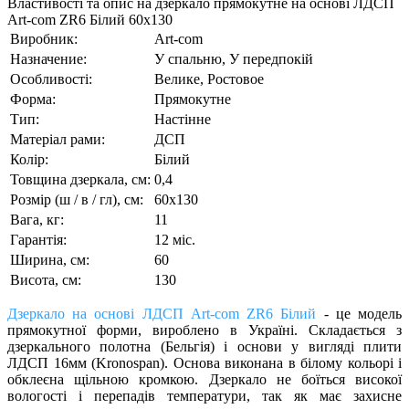
Властивості та опис на дзеркало прямокутне на основі ЛДСП
Art-com ZR6 Білий 60х130
Виробник:
Art-com
Назначение:
У спальню, У передпокій
Особливості:
Велике, Ростовое
Форма:
Прямокутне
Тип:
Настінне
Матеріал рами:
ДСП
Колір:
Білий
Товщина дзеркала, см:
0,4
Розмір (ш / в / гл), см:
60х130
Вага, кг:
11
Гарантія:
12 міс.
Ширина, см:
60
Висота, см:
130
Дзеркало на основі ЛДСП Art-com ZR6 Білий
- це модель
прямокутної форми, вироблено в Україні. Складається з
дзеркального полотна (Бельгія) і основи у вигляді плити
ЛДСП 16мм (Kronospan). Основа виконана в білому кольорі і
обклеєна щільною кромкою. Дзеркало не боїться високої
вологості і перепадів температури, так як має захисне