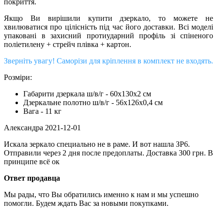
покриття.
Якщо Ви вирішили купити дзеркало, то можете не
хвилюватися про цілісність під час його доставки. Всі моделі
упаковані в захисний протиударний профіль зі спіненого
поліетилену + стрейч плівка + картон.
Зверніть увагу! Саморізи для кріплення в комплект не входять.
Розміри:
Габарити дзеркала ш/в/г - 60х130х2 см
Дзеркальне полотно ш/в/г - 56х126х0,4 см
Вага - 11 кг
Александра
2021-12-01
Искала зеркало специально не в раме. И вот нашла ЗР6.
Отправили через 2 дня после предоплаты. Доставка 300 грн. В
принципе всё ок
Ответ продавца
Мы рады, что Вы обратились именно к нам и мы успешно
помогли. Будем ждать Вас за новыми покупками.