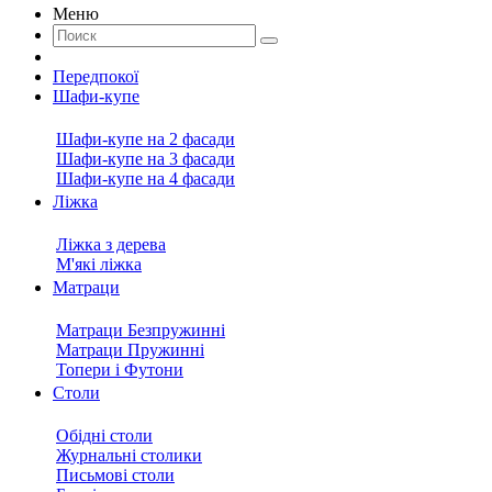
Меню
Передпокої
Шафи-купе
Шафи-купе на 2 фасади
Шафи-купе на 3 фасади
Шафи-купе на 4 фасади
Ліжка
Ліжка з дерева
М'які ліжка
Матраци
Матраци Безпружинні
Матраци Пружинні
Топери і Футони
Столи
Обідні столи
Журнальні столики
Письмові столи