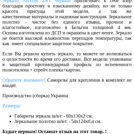
Зеркало Art-com ZR1 Черный
притягивает к себе взор
благодаря простому и изысканному дизайну, но не только
красота присуща этой модели, а так же
качественные материалы и надежная конструкция. Зеркальное
полотно - чистое без единого изъяна, прочное и
влагостойкое, изготовлено в Бельгии толщиной 4 мм.
Основа изготовлена из ДСП и окрашена в цвет венге. Зеркало
не боится высокой влажностии перепадов температуры, так
как имеет специальное защитное покрытие.
Если Вы решили купить зеркало, то можете не волноваться
о целостности во время его доставки. Все модели упакованы
в защитный противоударный профиль из вспененного
полиэтилена + стрейч пленка+картон.
Обратите внимание!
Саморезы для крепления в комплект не
входят.
Производство (сборка) Украина
Размеры:
Габариты зеркала ш/в/г - 60х130х2 см.
Зеркальное полотно ш/в/г - 54х124х0,4 см.
Будьте первым! Оставьте отзыв на этот товар. !