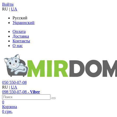
Войти
RU
|
UA
Русский
Украинский
Оплата
Доставка
Контакты
О нас
050
550-07-08
RU
|
UA
098
550-07-08
- Viber
0
Корзина
0 грн.