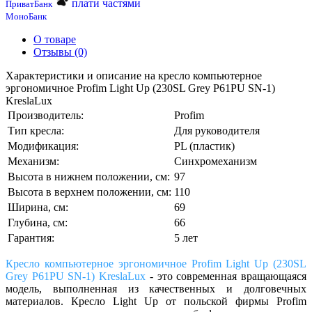
плати частями
ПриватБанк
МоноБанк
О товаре
Отзывы (0)
Характеристики и описание на кресло компьютерное
эргономичное Profim Light Up (230SL Grey P61PU SN-1)
KreslaLux
Производитель:
Profim
Тип кресла:
Для руководителя
Модификация:
PL (пластик)
Механизм:
Синхромеханизм
Высота в нижнем положении, см:
97
Высота в верхнем положении, см:
110
Ширина, см:
69
Глубина, см:
66
Гарантия:
5 лет
Кресло компьютерное эргономичное Profim Light Up (230SL
Grey P61PU SN-1) KreslaLux
- это современная вращающаяся
модель, выполненная из качественных и долговечных
материалов. Кресло Light Up от польской фирмы Profim