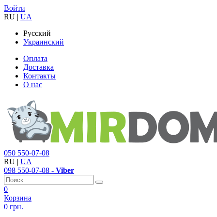
Войти
RU
|
UA
Русский
Украинский
Оплата
Доставка
Контакты
О нас
050
550-07-08
RU
|
UA
098
550-07-08
- Viber
0
Корзина
0 грн.