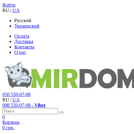
Войти
RU
|
UA
Русский
Украинский
Оплата
Доставка
Контакты
О нас
050
550-07-08
RU
|
UA
098
550-07-08
- Viber
0
Корзина
0 грн.