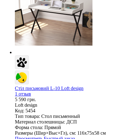
Стіл письмовий L-10 Loft design
1 отзыв
5 590 грн.
Loft design
Код: 5454
Тип товара:
Стол письменный
Материал столешницы:
ДСП
Форма стола:
Прямой
Размеры (Шир×Выс×Гл), см:
116х75х58 см
Просмотреть
Быстрый заказ