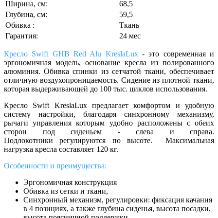
Ширина, см:
68,5
Глубина, см:
59,5
Обивка :
Ткань
Гарантия:
24 мес
Кресло Swift GHB Red Alu KreslaLux
- это современная и
эргономичная модель, основание кресла из
полированного
алюминия
. Обивка спинки из сетчатой ткани, обеспечивает
отличную воздухопроницаемость. Сидение из плотной ткани,
которая выдерживающей до 100 тыс. циклов использования.
Кресло Swift KreslaLux предлагает комфортом и удобную
систему настройки, благодаря синхронному механизму,
рычаги управления которым удобно расположены с обеих
сторон под сиденьем - слева и справа.
Подлокотники регулируются по высоте. Максимальная
нагрузка кресла составляет 120 кг.
Особенности и преимущества:
Эргономичная конструкция
Обивка из сетки и ткани,
Синхронный механизм, регулировки: фиксация качания
в 4 позициях, а также глубина сиденья, высота посадки,
высота поясничной поддержки.