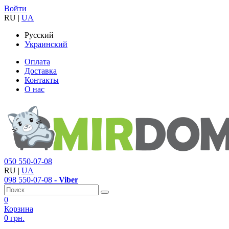
Войти
RU
|
UA
Русский
Украинский
Оплата
Доставка
Контакты
О нас
050
550-07-08
RU
|
UA
098
550-07-08
- Viber
0
Корзина
0 грн.