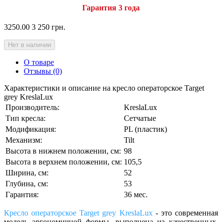
Гарантия 3 года
3250.00
3 250 грн.
Нет в наличии
О товаре
Отзывы (0)
Характеристики и описание на кресло операторское Target
grey KreslaLux
Производитель:
KreslaLux
Тип кресла:
Сетчатые
Модификация:
PL (пластик)
Механизм:
Tilt
Высота в нижнем положении, см:
98
Высота в верхнем положении, см:
105,5
Ширина, см:
52
Глубина, см:
53
Гарантия:
36 мес.
Кресло операторское Target grey KreslaLux
- это современная
модель эргономичной формы, выполнена из качественных,