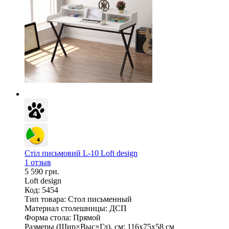
Стіл письмовий L-10 Loft design
1 отзыв
5 590 грн.
Loft design
Код: 5454
Тип товара:
Стол письменный
Материал столешницы:
ДСП
Форма стола:
Прямой
Размеры (Шир×Выс×Гл), см:
116х75х58 см