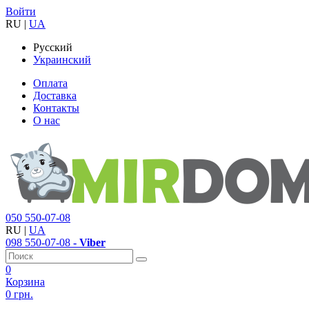
Войти
RU
|
UA
Русский
Украинский
Оплата
Доставка
Контакты
О нас
050
550-07-08
RU
|
UA
098
550-07-08
- Viber
0
Корзина
0 грн.