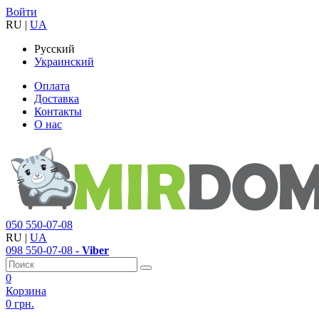
Войти
RU
|
UA
Русский
Украинский
Оплата
Доставка
Контакты
О нас
050
550-07-08
RU
|
UA
098
550-07-08
- Viber
0
Корзина
0 грн.