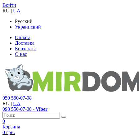
Войти
RU
|
UA
Русский
Украинский
Оплата
Доставка
Контакты
О нас
050
550-07-08
RU
|
UA
098
550-07-08
- Viber
0
Корзина
0 грн.