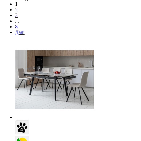
1
2
3
...
8
Далі