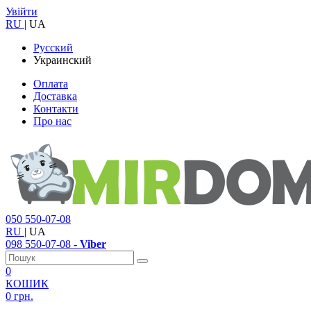
Увійти
RU
|
UA
Русский
Украинский
Оплата
Доставка
Контакти
Про нас
050
550-07-08
RU
|
UA
098
550-07-08
- Viber
0
КОШИК
0 грн.