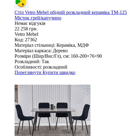
Стіл Vetro Mebel обідній розкладний кераміка ТМ-125
Містик грей/капучино
Немає відгуків
22 258 грн.
Vetro Mebel
Код: 27362
Матеріал стільниці:
Кераміка, МДФ
Матеріал каркаса:
Дерево
Розміри (Шир/Вис/Гл), см:
160-200×76×90
Розкладний:
Так
Особливості:
розкладний
Переглянути
Купити швидко