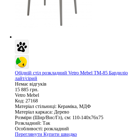
Обідній стіл розкладний Vetro Mebel ТМ-85 Бардиліо
лайт/сірий
Немає відгуків
15 885 грн.
Vetro Mebel
Код: 27168
Матеріал стільниці:
Кераміка, МДФ
Матеріал каркаса:
Дерево
Розміри (Шир/Вис/Гл), см:
110-140х76х75
Розкладний:
Так
Особливості:
розкладний
Переглянути
Купити швидко