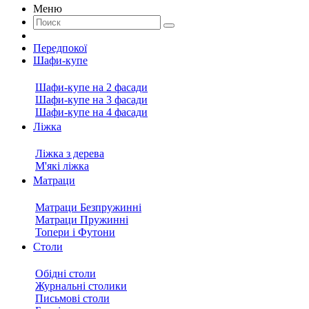
Меню
Передпокої
Шафи-купе
Шафи-купе на 2 фасади
Шафи-купе на 3 фасади
Шафи-купе на 4 фасади
Ліжка
Ліжка з дерева
М'які ліжка
Матраци
Матраци Безпружинні
Матраци Пружинні
Топери і Футони
Столи
Обідні столи
Журнальні столики
Письмові столи