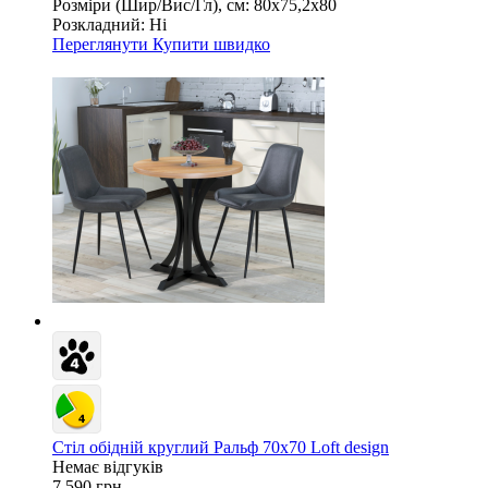
Розміри (Шир/Вис/Гл), см:
80х75,2х80
Розкладний:
Ні
Переглянути
Купити швидко
Стіл обідній круглий Ральф 70х70 Loft design
Немає відгуків
7 590 грн.