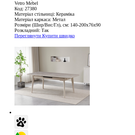
Vetro Mebel
Код: 27380
Матеріал стільниці:
Кераміка
Матеріал каркаса:
Метал
Розміри (Шир/Вис/Гл), см:
140-200х76х90
Розкладний:
Так
Переглянути
Купити швидко