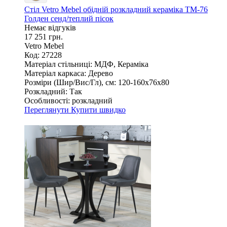
Стіл Vetro Mebel обідній розкладний кераміка ТМ-76
Голден сенд/теплий пісок
Немає відгуків
17 251 грн.
Vetro Mebel
Код: 27228
Матеріал стільниці:
МДФ, Кераміка
Матеріал каркаса:
Дерево
Розміри (Шир/Вис/Гл), см:
120-160х76х80
Розкладний:
Так
Особливості:
розкладний
Переглянути
Купити швидко