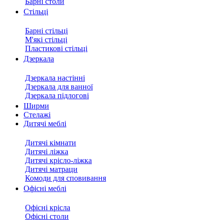
Барні столи
Стільці
Барні стільці
М'які стільці
Пластикові стільці
Дзеркала
Дзеркала настінні
Дзеркала для ванної
Дзеркала підлогові
Ширми
Стелажі
Дитячі меблі
Дитячі кімнати
Дитячі ліжка
Дитячі крісло-ліжка
Дитячі матраци
Комоди для сповивання
Офісні меблі
Офісні крісла
Офісні столи