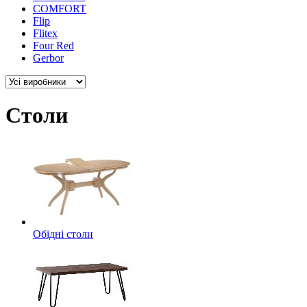
COMFORT
Flip
Flitex
Four Red
Gerbor
Столи
Обідні столи