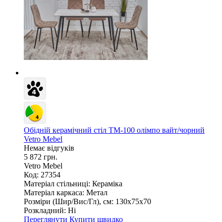
Обідній керамічний стіл TM-100 олімпо вайт/чорний
Vetro Mebel
Немає відгуків
5 872 грн.
Vetro Mebel
Код: 27354
Матеріал стільниці:
Кераміка
Матеріал каркаса:
Метал
Розміри (Шир/Вис/Гл), см:
130х75х70
Розкладний:
Ні
Переглянути
Купити швидко