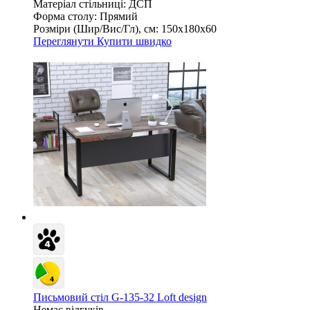
Матеріал стільниці:
ДСП
Форма столу:
Прямий
Розміри (Шир/Вис/Гл), см:
150х180х60
Переглянути
Купити швидко
Письмовий стіл G-135-32 Loft design
Немає відгуків