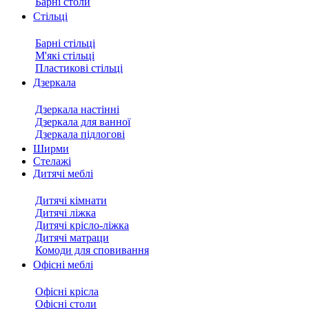
Барні столи
Стільці
Барні стільці
М'які стільці
Пластикові стільці
Дзеркала
Дзеркала настінні
Дзеркала для ванної
Дзеркала підлогові
Ширми
Стелажі
Дитячі меблі
Дитячі кімнати
Дитячі ліжка
Дитячі крісло-ліжка
Дитячі матраци
Комоди для сповивання
Офісні меблі
Офісні крісла
Офісні столи