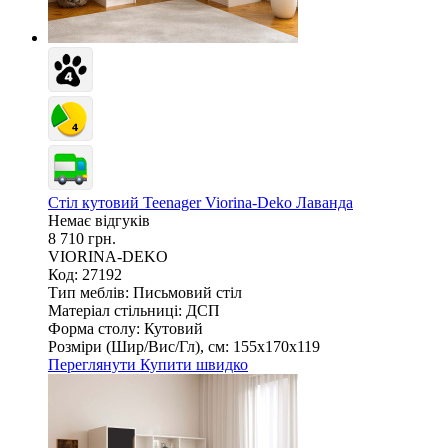
Стіл кутовий Teenager Viorina-Deko Лаванда
Немає відгуків
8 710 грн.
VIORINA-DEKO
Код: 27192
Тип меблів:
Письмовий стіл
Матеріал стільниці:
ДСП
Форма столу:
Кутовий
Розміри (Шир/Вис/Гл), см:
155х170х119
Переглянути
Купити швидко