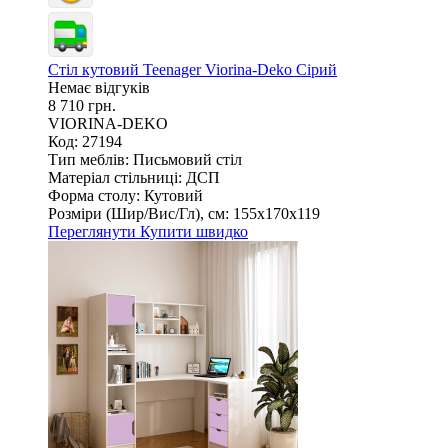
Стіл кутовий Teenager Viorina-Deko Сірий
Немає відгуків
8 710 грн.
VIORINA-DEKO
Код: 27194
Тип меблів:
Письмовий стіл
Матеріал стільниці:
ДСП
Форма столу:
Кутовий
Розміри (Шир/Вис/Гл), см:
155х170х119
Переглянути
Купити швидко