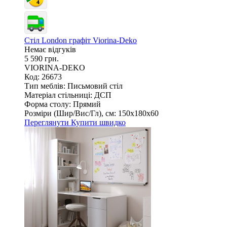
Стіл London графіт Viorina-Deko
Немає відгуків
5 590 грн.
VIORINA-DEKO
Код: 26673
Тип меблів:
Письмовий стіл
Матеріал стільниці:
ДСП
Форма столу:
Прямий
Розміри (Шир/Вис/Гл), см:
150х180х60
Переглянути
Купити швидко