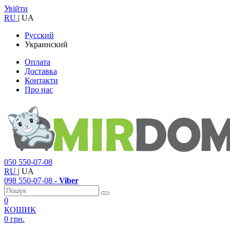
Увійти
RU
|
UA
Русский
Украинский
Оплата
Доставка
Контакти
Про нас
050
550-07-08
RU
|
UA
098
550-07-08
- Viber
0
КОШИК
0 грн.