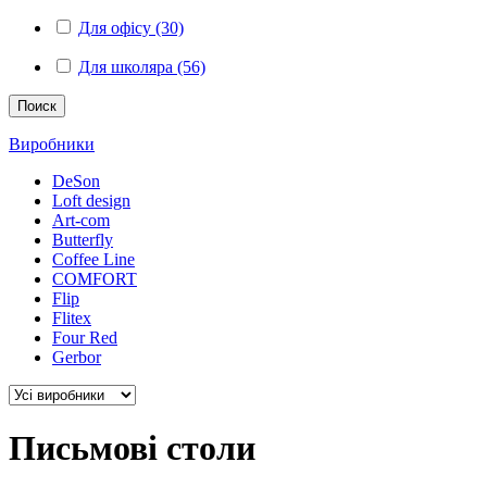
Для офісу (30)
Для школяра (56)
Поиск
Виробники
DeSon
Loft design
Art-com
Butterfly
Coffee Line
COMFORT
Flip
Flitex
Four Red
Gerbor
Письмові столи