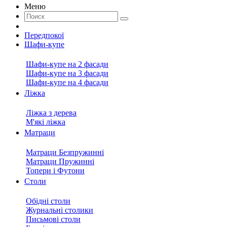
Меню
Передпокої
Шафи-купе
Шафи-купе на 2 фасади
Шафи-купе на 3 фасади
Шафи-купе на 4 фасади
Ліжка
Ліжка з дерева
М'які ліжка
Матраци
Матраци Безпружинні
Матраци Пружинні
Топери і Футони
Столи
Обідні столи
Журнальні столики
Письмові столи