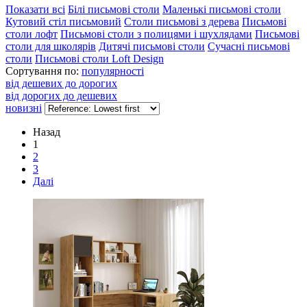
Показати всі
Білі письмові столи
Маленькі письмові столи
Кутовий стіл письмовий
Столи письмові з дерева
Письмові
столи лофт
Письмові столи з полицями і шухлядами
Письмові
столи для школярів
Дитячі письмові столи
Сучасні письмові
столи
Письмові столи Loft Design
Сортування по:
популярності
від дешевих до дорогих
від дорогих до дешевих
новизні
Назад
1
2
3
Далі