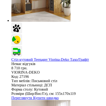
Стіл кутовий Teenager Viorina-Deko Тахо/Графіт
Немає відгуків
8 710 грн.
VIORINA-DEKO
Код: 27196
Тип меблів:
Письмовий стіл
Матеріал стільниці:
ДСП
Форма столу:
Кутовий
Розміри (Шир/Вис/Гл), см:
155х170х119
Переглянути
Купити швидко