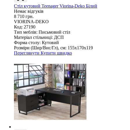
Стіл кутовий Teenager Viorina-Deko Білий
Немає відгуків
8 710 грн.
VIORINA-DEKO
Код: 27190
Тип меблів:
Письмовий стіл
Матеріал стільниці:
ДСП
Форма столу:
Кутовий
Розміри (Шир/Вис/Гл), см:
155х170х119
Переглянути
Купити швидко