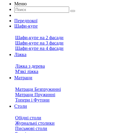
Меню
Передпокої
Шафи-купе
Шафи-купе на 2 фасади
Шафи-купе на 3 фасади
Шафи-купе на 4 фасади
Ліжка
Ліжка з дерева
М'які ліжка
Матраци
Матраци Безпружинні
Матраци Пружинні
Топери і Футони
Столи
Обідні столи
Журнальні столики
Письмові столи