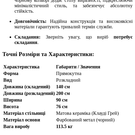
чорному кольорі додає столу виразності, підкреслюючи
мінімалістичний стиль, та забезпечує абсолютну
стійкість.
Довговічність:
Надійна конструкція та високоякісні
матеріали гарантують тривалий термін служби.
Складання:
Зверніть увагу, що виріб
потребує
складання
.
Точні Розміри та Характеристики:
Характеристика
Габарити / Значення
Форма
Прямокутна
Вид
Розкладний
Довжина (складений)
140 см
Довжина (розкладений)
200 см
Ширина
90 см
Висота
76 см
Матеріал стільниці
Матова кераміка (Клауді Грей)
Матеріал основи
Фарбований метал (чорний)
Вага виробу
113.5 кг