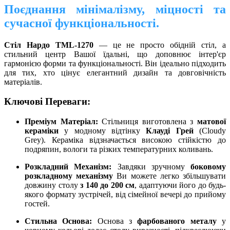
Поєднання мінімалізму, міцності та
сучасної функціональності.
Стіл Нардо TML-1270
— це не просто обідній стіл, а
стильний центр Вашої їдальні, що доповнює інтер'єр
гармонією форми та функціональності. Він ідеально підходить
для тих, хто цінує елегантний дизайн та довговічність
матеріалів.
Ключові Переваги:
Преміум Матеріал:
Стільниця виготовлена з
матової
кераміки
у модному відтінку
Клауді Грей
(Cloudy
Grey). Кераміка відзначається високою стійкістю до
подряпин, вологи та різких температурних коливань.
Розкладний Механізм:
Завдяки зручному
боковому
розкладному механізму
Ви можете легко збільшувати
довжину столу
з 140 до 200 см
, адаптуючи його до будь-
якого формату зустрічей, від сімейної вечері до прийому
гостей.
Стильна Основа:
Основа з
фарбованого металу
у