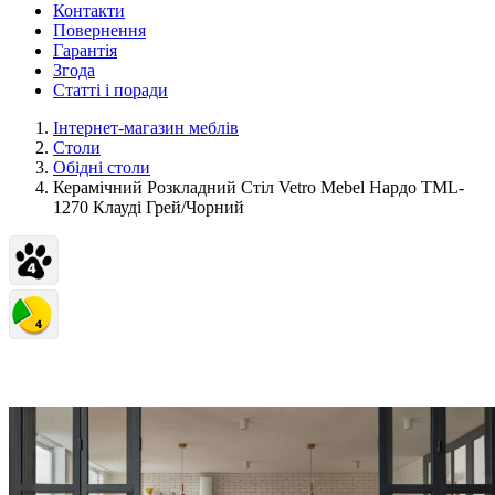
Контакти
Повернення
Гарантія
Згода
Статті і поради
Інтернет-магазин меблів
Столи
Обідні столи
Керамічний Розкладний Стіл Vetro Mebel Нардо TML-
1270 Клауді Грей/Чорний