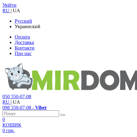
Увійти
RU
|
UA
Русский
Украинский
Оплата
Доставка
Контакти
Про нас
050
550-07-08
RU
|
UA
098
550-07-08
- Viber
0
КОШИК
0 грн.