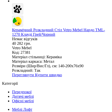
Керамічний Розкладний Стіл Vetro Mebel Нардо TML-
1270 Клауді Грей/Чорний
Немає відгуків
40 282 грн.
Vetro Mebel
Код: 27381
Матеріал стільниці:
Кераміка
Матеріал каркаса:
Метал
Розміри (Шир/Вис/Гл), см:
140-200х76х90
Розкладний:
Так
Переглянути
Купити швидко
Категорії
Передпокої
Дитячі меблі
Офісні меблі
Меблі Лофт