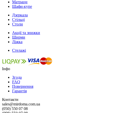
Матраци
Шафи-купе
Дзеркала
Стільці
Столи
Акції та знижки
Ширми
Ліжка
Стелажі
Інфо
Згода
FAQ
Повернення
Гарантія
Контакти
sales@mirdoma.com.ua
(050) 550 07 08