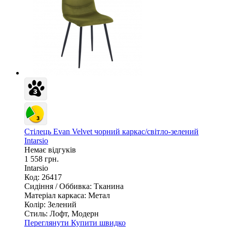
Стілець Evan Velvet чорний каркас/світло-зелений
Intarsio
Немає відгуків
1 558 грн.
Intarsio
Код: 26417
Сидіння / Оббивка:
Тканина
Матеріал каркаса:
Метал
Колір:
Зелений
Стиль:
Лофт, Модерн
Переглянути
Купити швидко