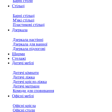
Барні столи
Стільці
Барні стільці
М'які стільці
Пластикові стільці
Дзеркала
Дзеркала настінні
Дзеркала для ванної
Дзеркала підлогові
Ширми
Стелажі
Дитячі меблі
Дитячі кімнати
Дитячі ліжка
Дитячі крісло-ліжка
Дитячі матраци
Комоди для сповивання
Офісні меблі
Офісні крісла
Офісні столи