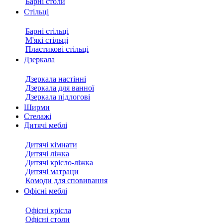
Барні столи
Стільці
Барні стільці
М'які стільці
Пластикові стільці
Дзеркала
Дзеркала настінні
Дзеркала для ванної
Дзеркала підлогові
Ширми
Стелажі
Дитячі меблі
Дитячі кімнати
Дитячі ліжка
Дитячі крісло-ліжка
Дитячі матраци
Комоди для сповивання
Офісні меблі
Офісні крісла
Офісні столи