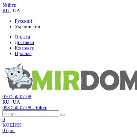
Увійти
RU
|
UA
Русский
Украинский
Оплата
Доставка
Контакти
Про нас
050
550-07-08
RU
|
UA
098
550-07-08
- Viber
0
КОШИК
0 грн.