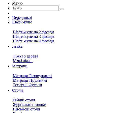
Меню
Передпокої
Шафи-купе
Шафи-купе на 2 фасади
Шафи-купе на 3 фасади
Шафи-купе на 4 фасади
Ліжка
Ліжка з дерева
М'які ліжка
Матраци
Матраци Безпружинні
Матраци Пружинні
Топери і Футони
Столи
Обідні столи
Журнальні столики
Письмові столи