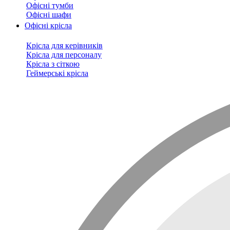
Офісні тумби
Офісні шафи
Офісні крісла
Крісла для керівників
Крісла для персоналу
Крісла з сіткою
Геймерські крісла