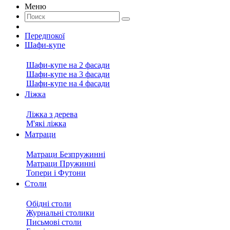
Меню
Передпокої
Шафи-купе
Шафи-купе на 2 фасади
Шафи-купе на 3 фасади
Шафи-купе на 4 фасади
Ліжка
Ліжка з дерева
М'які ліжка
Матраци
Матраци Безпружинні
Матраци Пружинні
Топери і Футони
Столи
Обідні столи
Журнальні столики
Письмові столи