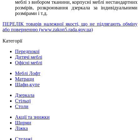
меблі з вибором тканини, корпусні меблі нестандартних
розмірів, розкроювання дзеркала за індивідуальними
розмірами і т.д
.
ПЕРЕЛІК товарів належної якості, що не підлягають обміну
або поверненню (www.zakon5.rada.gov.ua)
Категорії
Передпокої
Дитячі меблі
Офісні меблі
Меблі Лофт
Матраци
Шафи-купе
Дзеркала
Стільці
Столи
Акції та знижки
Ширми
Ліжка
Стелажі