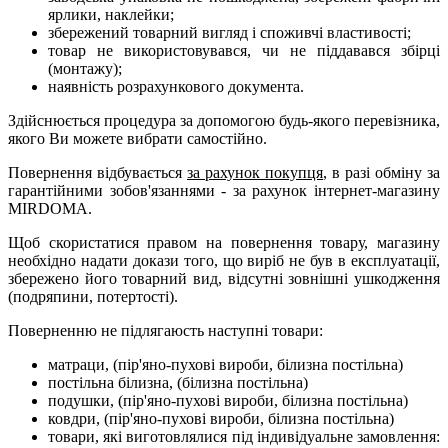
ярлики, наклейки;
збережений товарний вигляд і споживчі властивості;
товар не використовувався, чи не піддавався збірці
(монтажу);
наявність розрахункового документа
.
Здійснюється процедура за допомогою будь-якого перевізника,
якого Ви можете вибрати самостійно.
Повернення відбувається
за рахунок покупця
, в разі обміну
за
гарантійними зобов'язаннями - за рахунок інтернет-магазину
MIRDOMA
.
Щоб скористатися правом на повернення товару, магазину
необхідно надати докази того, що виріб не був в експлуатації,
збережено його товарний вид, відсутні зовнішні ушкодження
(подряпини, потертості).
Поверненню не підлягаюсть наступні товари:
матраци, (пір'яно-пухові вироби, білизна постільна)
постільна білизна, (білизна постільна)
подушки, (пір'яно-пухові вироби, білизна постільна)
ковдри, (пір'яно-пухові вироби, білизна постільна)
товари, які
виготовлялися під індивідуальне замовлення: