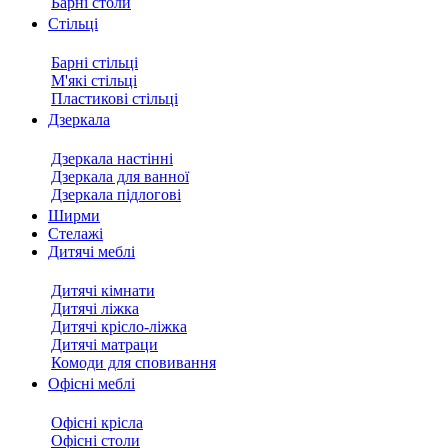
Барні столи
Стільці
Барні стільці
М'які стільці
Пластикові стільці
Дзеркала
Дзеркала настінні
Дзеркала для ванної
Дзеркала підлогові
Ширми
Стелажі
Дитячі меблі
Дитячі кімнати
Дитячі ліжка
Дитячі крісло-ліжка
Дитячі матраци
Комоди для сповивання
Офісні меблі
Офісні крісла
Офісні столи