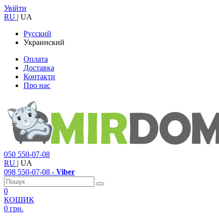
Увійти
RU
|
UA
Русский
Украинский
Оплата
Доставка
Контакти
Про нас
050
550-07-08
RU
|
UA
098
550-07-08
- Viber
0
КОШИК
0 грн.