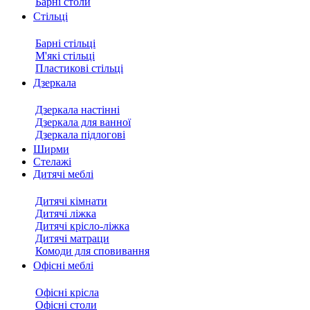
Барні столи
Стільці
Барні стільці
М'які стільці
Пластикові стільці
Дзеркала
Дзеркала настінні
Дзеркала для ванної
Дзеркала підлогові
Ширми
Стелажі
Дитячі меблі
Дитячі кімнати
Дитячі ліжка
Дитячі крісло-ліжка
Дитячі матраци
Комоди для сповивання
Офісні меблі
Офісні крісла
Офісні столи