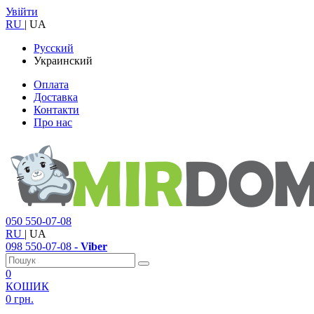
Увійти
RU
|
UA
Русский
Украинский
Оплата
Доставка
Контакти
Про нас
050
550-07-08
RU
|
UA
098
550-07-08
- Viber
0
КОШИК
0 грн.