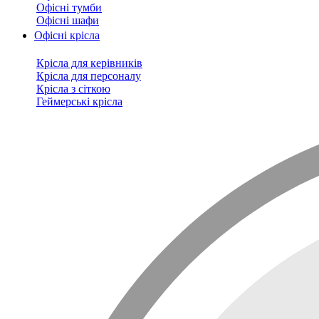
Офісні тумби
Офісні шафи
Офісні крісла
Крісла для керівників
Крісла для персоналу
Крісла з сіткою
Геймерські крісла