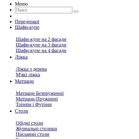
Меню
Передпокої
Шафи-купе
Шафи-купе на 2 фасади
Шафи-купе на 3 фасади
Шафи-купе на 4 фасади
Ліжка
Ліжка з дерева
М'які ліжка
Матраци
Матраци Безпружинні
Матраци Пружинні
Топери і Футони
Столи
Обідні столи
Журнальні столики
Письмові столи