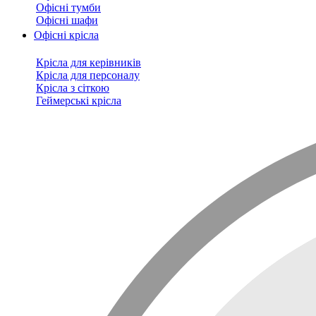
Офісні тумби
Офісні шафи
Офісні крісла
Крісла для керівників
Крісла для персоналу
Крісла з сіткою
Геймерські крісла