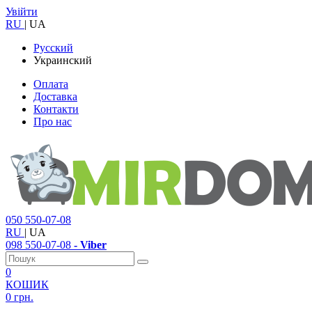
Увійти
RU
|
UA
Русский
Украинский
Оплата
Доставка
Контакти
Про нас
050
550-07-08
RU
|
UA
098
550-07-08
- Viber
0
КОШИК
0 грн.