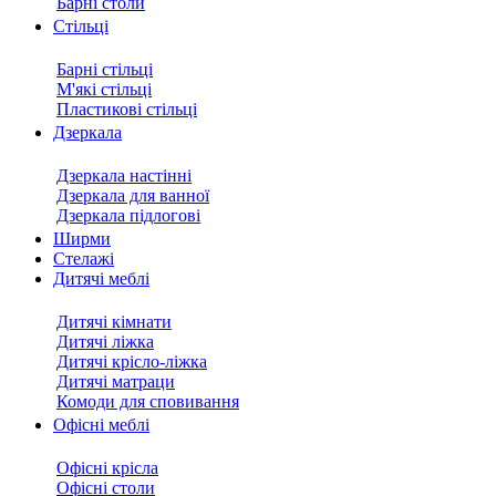
Барні столи
Стільці
Барні стільці
М'які стільці
Пластикові стільці
Дзеркала
Дзеркала настінні
Дзеркала для ванної
Дзеркала підлогові
Ширми
Стелажі
Дитячі меблі
Дитячі кімнати
Дитячі ліжка
Дитячі крісло-ліжка
Дитячі матраци
Комоди для сповивання
Офісні меблі
Офісні крісла
Офісні столи