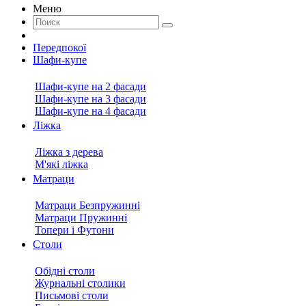
Меню
Передпокої
Шафи-купе
Шафи-купе на 2 фасади
Шафи-купе на 3 фасади
Шафи-купе на 4 фасади
Ліжка
Ліжка з дерева
М'які ліжка
Матраци
Матраци Безпружинні
Матраци Пружинні
Топери і Футони
Столи
Обідні столи
Журнальні столики
Письмові столи