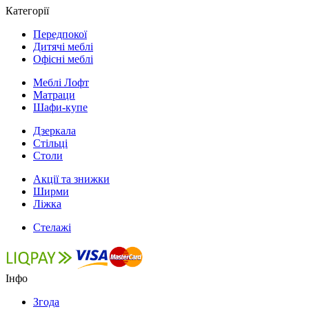
Категорії
Передпокої
Дитячі меблі
Офісні меблі
Меблі Лофт
Матраци
Шафи-купе
Дзеркала
Стільці
Столи
Акції та знижки
Ширми
Ліжка
Стелажі
Інфо
Згода