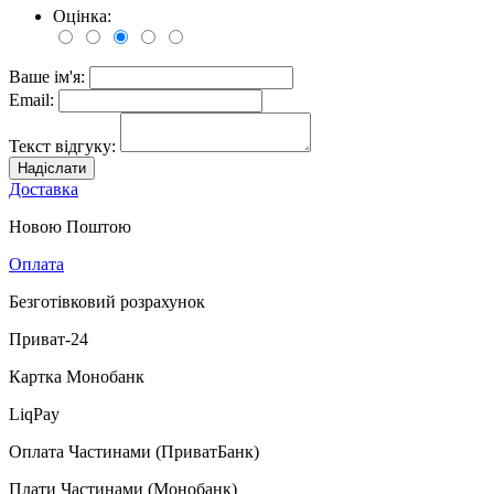
Оцінка:
Ваше ім'я:
Email:
Текст відгуку:
Надіслати
Доставка
Новою Поштою
Оплата
Безготівковий розрахунок
Приват-24
Картка Монобанк
LiqPay
Оплата Частинами (ПриватБанк)
Плати Частинами (Монобанк)