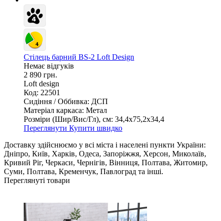
Стілець барний BS-2 Loft Design
Немає відгуків
2 890 грн.
Loft design
Код: 22501
Сидіння / Оббивка:
ДСП
Матеріал каркаса:
Метал
Розміри (Шир/Вис/Гл), см:
34,4х75,2х34,4
Переглянути
Купити швидко
Доставку здійснюємо у всі міста і населені пункти України:
Дніпро, Київ, Харків, Одеса, Запоріжжя, Херсон, Миколаїв,
Кривий Ріг, Черкаси, Чернігів, Вінниця, Полтава, Житомир,
Суми, Полтава, Кременчук, Павлоград та інші.
Переглянуті товари