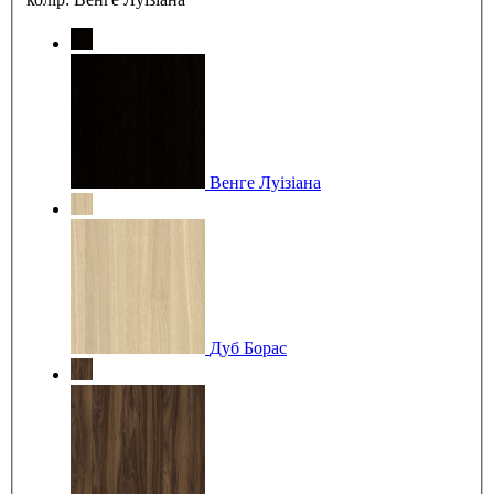
Венге Луізіана
Дуб Борас