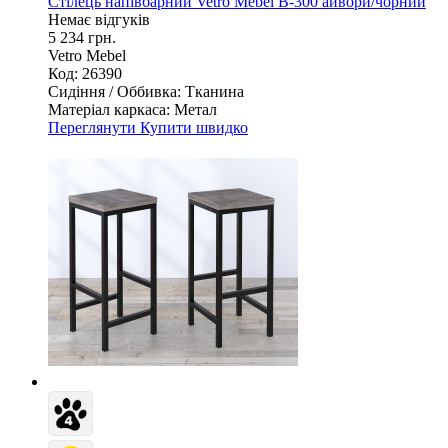
Стілець напівбарний Vetro Mebel В-300 айвори/чорний
Немає відгуків
5 234 грн.
Vetro Mebel
Код: 26390
Сидіння / Оббивка:
Тканина
Матеріал каркаса:
Метал
Переглянути
Купити швидко