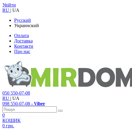
Увійти
RU
|
UA
Русский
Украинский
Оплата
Доставка
Контакти
Про нас
050
550-07-08
RU
|
UA
098
550-07-08
- Viber
0
КОШИК
0 грн.