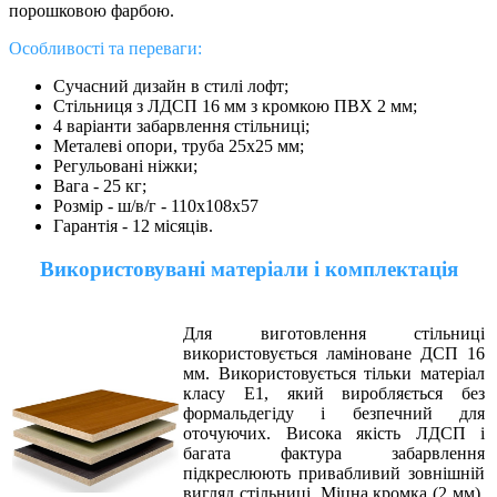
порошковою фарбою.
Особливості та переваги:
Сучасний дизайн в стилі лофт;
Стільниця з ЛДСП 16 мм з кромкою ПВХ 2 мм;
4 варіанти забарвлення стільниці;
Металеві опори, труба 25х25 мм;
Регульовані ніжки;
Вага - 25 кг;
Розмір - ш/в/г - 1
10х108
х57
Гарантія - 12 місяців.
Використовувані матеріали і комплектація
Для виготовлення стільниці
використовується ламіноване ДСП 16
мм. Використовується тільки матеріал
класу Е1, який виробляється без
формальдегіду і безпечний для
оточуючих. Висока якість ЛДСП і
багата фактура забарвлення
підкреслюють привабливий зовнішній
вигляд стільниці. Міцна кромка (2 мм),