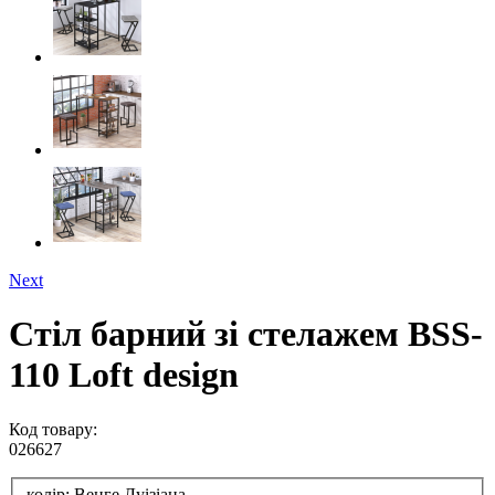
Next
Стіл барний зі стелажем BSS-
110 Loft design
Код товару:
026627
колір:
Венге Луізіана