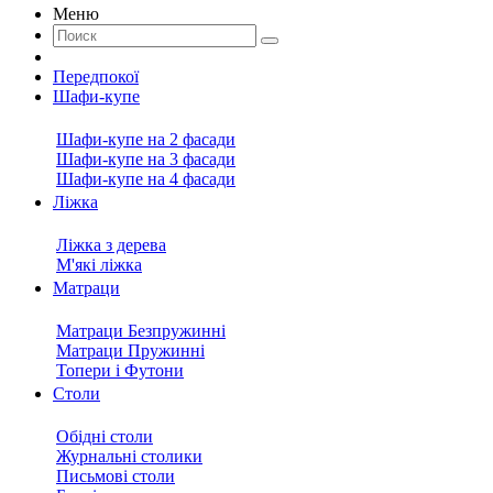
Меню
Передпокої
Шафи-купе
Шафи-купе на 2 фасади
Шафи-купе на 3 фасади
Шафи-купе на 4 фасади
Ліжка
Ліжка з дерева
М'які ліжка
Матраци
Матраци Безпружинні
Матраци Пружинні
Топери і Футони
Столи
Обідні столи
Журнальні столики
Письмові столи