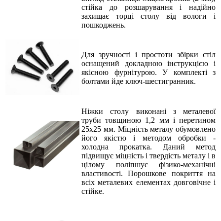
стійка до розшарування і надійно
захищає торці столу від вологи і
пошкоджень
.
Для зручності і простоти збірки стіл
оснащений докладною інструкцією і
якісною фурнітурою. У комплекті з
болтами йде ключ-шестигранник
.
Ніжки столу виконані з металевої
труби товщиною 1,2 мм і перетином
25х25 мм. Міцність металу обумовлено
його якістю і методом обробки -
холодна прокатка. Даний метод
підвищує міцність і твердість металу і в
цілому поліпшує фізико-механічні
властивості. Порошкове покриття на
всіх металевих елементах довговічне і
стійке
.