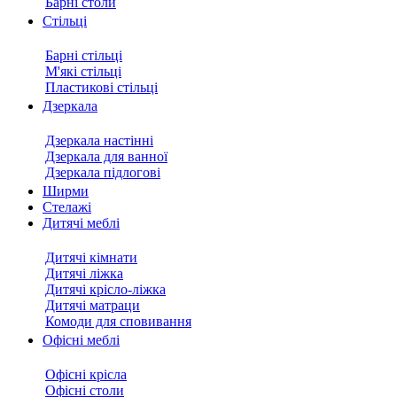
Барні столи
Стільці
Барні стільці
М'які стільці
Пластикові стільці
Дзеркала
Дзеркала настінні
Дзеркала для ванної
Дзеркала підлогові
Ширми
Стелажі
Дитячі меблі
Дитячі кімнати
Дитячі ліжка
Дитячі крісло-ліжка
Дитячі матраци
Комоди для сповивання
Офісні меблі
Офісні крісла
Офісні столи