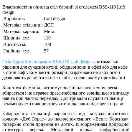
Властивості та опис на стіл барний зі стелажем BSS-110 Loft
design
Виробник:
Loft design
Матеріал стільниці:
ДСП
Матеріал каркаса:
Метал
Ширина, см:
110
Висота, см:
108
Глибина, см:
57
Стіл барний зі стелажем BSS-110 Loft design
- оптимальне
рішення для сучасної кухні, обідньої зони в офісі або для кафе
в стилі лофт. Компактні розміри розраховані на двох осіб і
дозволяють розмістити стіл навіть в невеликому приміщенні.
Конструкція міцна, витримує значні навантаження, легко
збирається і не втрачає презентабельного зовнішнього вигляду
навіть при частих переїздах. Для тривалої служби стільниці
рекомендуємо використовувати підкладки під гарячі страви.
Забарвлення стільниці варіюється від натурально-світлого
кольору «Дуб Борас» до насичено-темного «Венге Корсика»,
поверхня стола приємна на дотик, із зображенням природної
структури дерева. Металевий каркас пофарбований