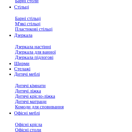
Барні столи
Стільці
Барні стільці
М'які стільці
Пластикові стільці
Дзеркала
Дзеркала настінні
Дзеркала для ванної
Дзеркала підлогові
Ширми
Стелажі
Дитячі меблі
Дитячі кімнати
Дитячі ліжка
Дитячі крісло-ліжка
Дитячі матраци
Комоди для сповивання
Офісні меблі
Офісні крісла
Офісні столи