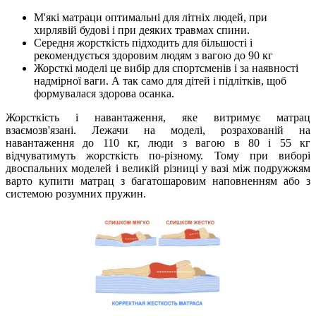
М'які матраци оптимальні для літніх людей, при
хирлявій будові і при деяких травмах спини.
Середня жорсткість підходить для більшості і
рекомендується здоровим людям з вагою до 90 кг
Жорсткі моделі це вибір для спортсменів і за наявності
надмірної ваги. А так само для дітей і підлітків, щоб
формувалася здорова осанка.
Жорсткість і навантаження, яке витримує матрац
взаємозв'язані. Лежачи на моделі, розрахованій на
навантаження до 110 кг, люди з вагою в 80 і 55 кг
відчуватимуть жорсткість по-різному. Тому при виборі
двоспальних моделей і великій різниці у вазі між подружжям
варто купити матрац з багатошаровим наповненням або з
системою розумних пружин.