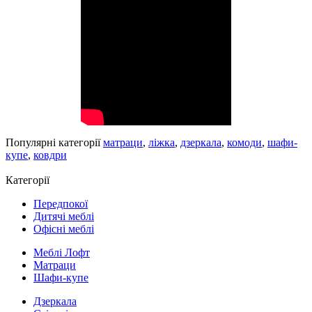
Популярні категорії
матраци
,
ліжка
,
дзеркала
,
комоди
,
шафи-
купе
,
ковдри
Категорії
Передпокої
Дитячі меблі
Офісні меблі
Меблі Лофт
Матраци
Шафи-купе
Дзеркала