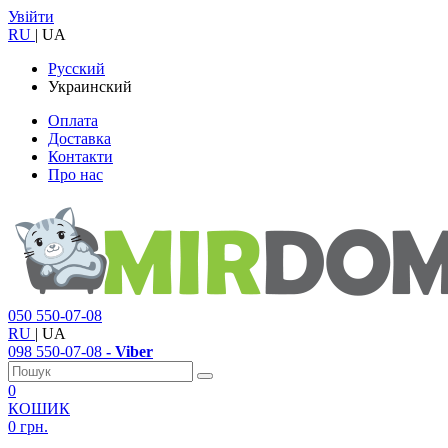
Увійти
RU
|
UA
Русский
Украинский
Оплата
Доставка
Контакти
Про нас
050
550-07-08
RU
|
UA
098
550-07-08
- Viber
0
КОШИК
0 грн.