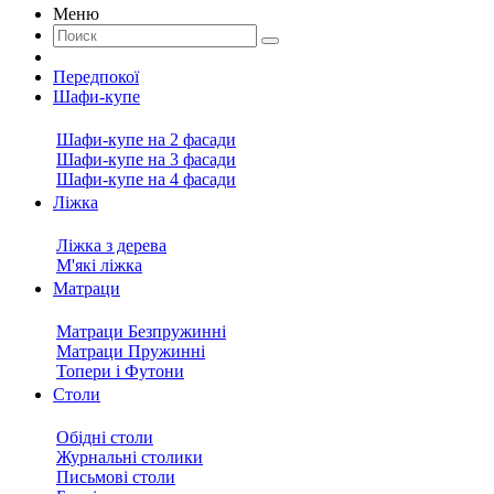
Меню
Передпокої
Шафи-купе
Шафи-купе на 2 фасади
Шафи-купе на 3 фасади
Шафи-купе на 4 фасади
Ліжка
Ліжка з дерева
М'які ліжка
Матраци
Матраци Безпружинні
Матраци Пружинні
Топери і Футони
Столи
Обідні столи
Журнальні столики
Письмові столи