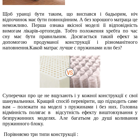
Щоб уранці бути таким, що виспався і бадьорим, ніч
відпочинок має бути повноцінним. А без хорошого матраца це
неможливо. Перша ознака якісної моделі її відповідність
вимогам лікарів-ортопедів. Тобто положення хребта по час
сну має бути правильним. Досягається такий ефект за
допомогою продуманої конструкції і різноманітного
наповнення.Какой матрас лучше с пружинами или без?
Суперечки про це не вщухають і у кожної конструкції є свої
шанувальники. Кращий спосіб перевірити, що підходить саме
вам – полежати на моделі з пружинами і без них. Головна
відмінність полягає в
відсутність ефекту виштовхування у
безпружинних моделях. Але багатьом до душі коливання
пружинного блоку.
Порівняємо три типи конструкції :