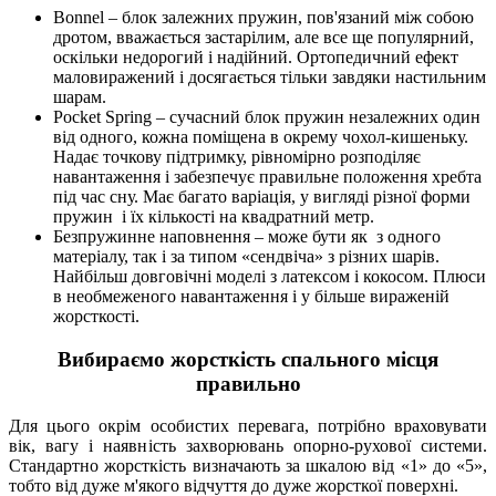
Bonnel – блок залежних пружин, пов'язаний між собою
дротом, вважається застарілим, але все ще популярний,
оскільки недорогий і надійний. Ортопедичний ефект
маловиражений і досягається тільки завдяки настильним
шарам.
Pocket Spring – сучасний блок пружин незалежних один
від одного, кожна поміщена в окрему чохол-кишеньку.
Надає точкову підтримку, рівномірно розподіляє
навантаження і забезпечує правильне положення хребта
під час сну. Має багато варіація, у вигляді різної форми
пружин
і їх кількості на квадратний метр.
Безпружинне наповнення – може бути як
з одного
матеріалу, так і за типом «сендвіча» з різних шарів.
Найбільш довговічні моделі з латексом і кокосом. Плюси
в необмеженого навантаження і у більше вираженій
жорсткості.
Вибираємо жорсткість спального місця
правильно
Для цього окрім особистих перевага, потрібно враховувати
вік, вагу і наявність захворювань опорно-рухової системи.
Стандартно жорсткість визначають за шкалою від «1» до «5»,
тобто від дуже м'якого відчуття до дуже жорсткої поверхні.