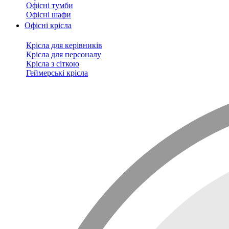
Офісні тумби
Офісні шафи
Офісні крісла
Крісла для керівників
Крісла для персоналу
Крісла з сіткою
Геймерські крісла