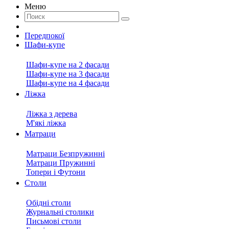
Меню
Передпокої
Шафи-купе
Шафи-купе на 2 фасади
Шафи-купе на 3 фасади
Шафи-купе на 4 фасади
Ліжка
Ліжка з дерева
М'які ліжка
Матраци
Матраци Безпружинні
Матраци Пружинні
Топери і Футони
Столи
Обідні столи
Журнальні столики
Письмові столи