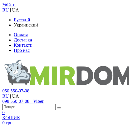
Увійти
RU
|
UA
Русский
Украинский
Оплата
Доставка
Контакти
Про нас
050
550-07-08
RU
|
UA
098
550-07-08
- Viber
0
КОШИК
0 грн.