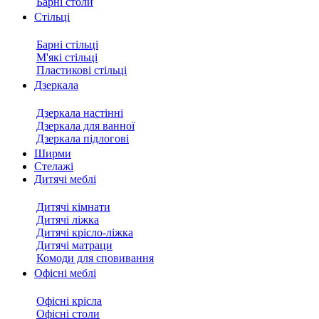
Барні столи
Стільці
Барні стільці
М'які стільці
Пластикові стільці
Дзеркала
Дзеркала настінні
Дзеркала для ванної
Дзеркала підлогові
Ширми
Стелажі
Дитячі меблі
Дитячі кімнати
Дитячі ліжка
Дитячі крісло-ліжка
Дитячі матраци
Комоди для сповивання
Офісні меблі
Офісні крісла
Офісні столи