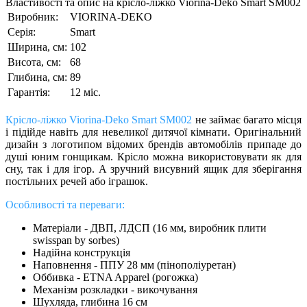
Властивості та опис на крісло-ліжко Viorina-Deko Smart SM002
Виробник:
VIORINA-DEKO
Серія:
Smart
Ширина, см:
102
Висота, см:
68
Глибина, см:
89
Гарантія:
12 міс.
Крісло-ліжко Viorina-Deko Smart SM002
не займає багато місця
і підійде навіть для невеликої дитячої кімнати. Оригінальний
дизайн з логотипом відомих брендів автомобілів припаде до
душі юним гонщикам. Крісло можна використовувати як для
сну, так і для ігор. А зручний висувний ящик для зберігання
постільних речей або іграшок.
Особливості та переваги: ​​
Матеріали - ДВП, ЛДСП (16 мм, виробник плити
swisspan by sorbes)
Надійна конструкція
Наповнення - ППУ 28 мм (пінополіуретан)
Оббивка - ETNA Apparel (рогожка)
Механізм розкладки - викочування
Шухляда, глибина 16 см