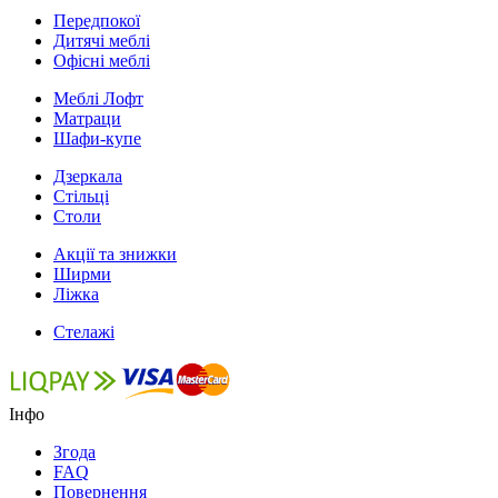
Передпокої
Дитячі меблі
Офісні меблі
Меблі Лофт
Матраци
Шафи-купе
Дзеркала
Стільці
Столи
Акції та знижки
Ширми
Ліжка
Стелажі
Інфо
Згода
FAQ
Повернення