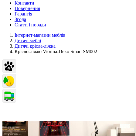
Контакти
Повернення
Гарантія
Згода
Статті і поради
Інтернет-магазин меблів
Дитячі меблі
Дитячі крісла-ліжка
Крісло-ліжко Viorina-Deko Smart SM002