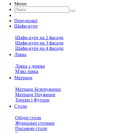
Меню
Передпокої
Шафи-купе
Шафи-купе на 2 фасади
Шафи-купе на 3 фасади
Шафи-купе на 4 фасади
Ліжка
Ліжка з дерева
М'які ліжка
Матраци
Матраци Безпружинні
Матраци Пружинні
Топери і Футони
Столи
Обідні столи
Журнальні столики
Письмові столи