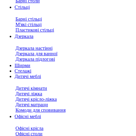
Барні столи
Стільці
Барні стільці
М'які стільці
Пластикові стільці
Дзеркала
Дзеркала настінні
Дзеркала для ванної
Дзеркала підлогові
Ширми
Стелажі
Дитячі меблі
Дитячі кімнати
Дитячі ліжка
Дитячі крісло-ліжка
Дитячі матраци
Комоди для сповивання
Офісні меблі
Офісні крісла
Офісні столи