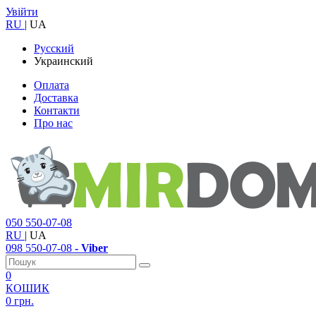
Увійти
RU
|
UA
Русский
Украинский
Оплата
Доставка
Контакти
Про нас
050
550-07-08
RU
|
UA
098
550-07-08
- Viber
0
КОШИК
0 грн.