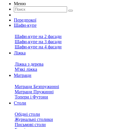
Меню
Передпокої
Шафи-купе
Шафи-купе на 2 фасади
Шафи-купе на 3 фасади
Шафи-купе на 4 фасади
Ліжка
Ліжка з дерева
М'які ліжка
Матраци
Матраци Безпружинні
Матраци Пружинні
Топери і Футони
Столи
Обідні столи
Журнальні столики
Письмові столи