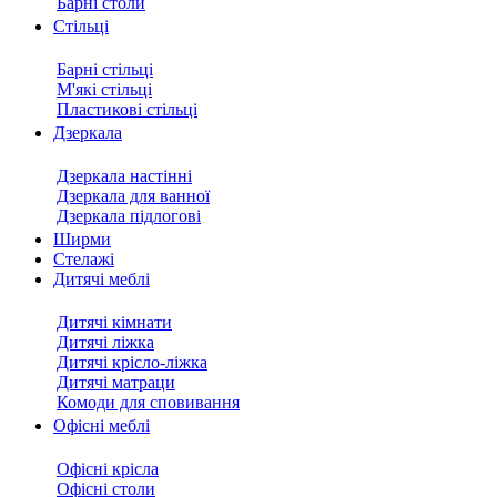
Барні столи
Стільці
Барні стільці
М'які стільці
Пластикові стільці
Дзеркала
Дзеркала настінні
Дзеркала для ванної
Дзеркала підлогові
Ширми
Стелажі
Дитячі меблі
Дитячі кімнати
Дитячі ліжка
Дитячі крісло-ліжка
Дитячі матраци
Комоди для сповивання
Офісні меблі
Офісні крісла
Офісні столи