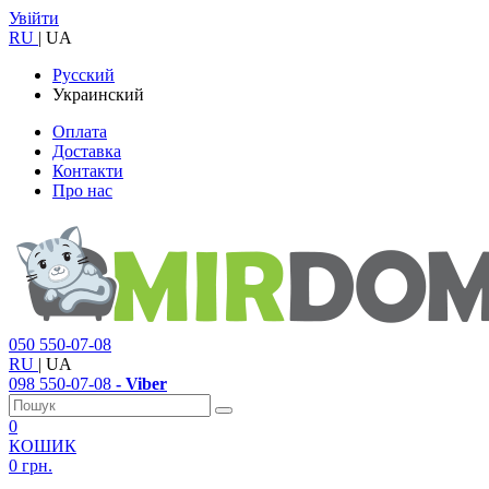
Увійти
RU
|
UA
Русский
Украинский
Оплата
Доставка
Контакти
Про нас
050
550-07-08
RU
|
UA
098
550-07-08
- Viber
0
КОШИК
0 грн.