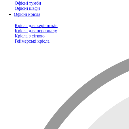
Офісні тумби
Офісні шафи
Офісні крісла
Крісла для керівників
Крісла для персоналу
Крісла з сіткою
Геймерські крісла