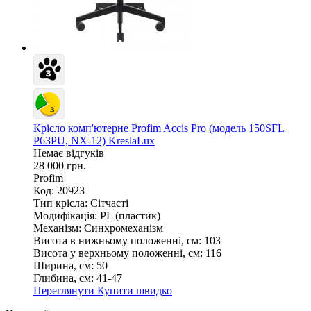
Крісло комп'ютерне Profim Accis Pro (модель 150SFL
P63PU, NX-12) KreslaLux
Немає відгуків
28 000 грн.
Profim
Код: 20923
Тип крісла:
Сітчасті
Модифікація:
PL (пластик)
Механізм:
Синхромеханізм
Висота в нижньому положенні, см:
103
Висота у верхньому положенні, см:
116
Ширина, см:
50
Глибина, см:
41-47
Переглянути
Купити швидко