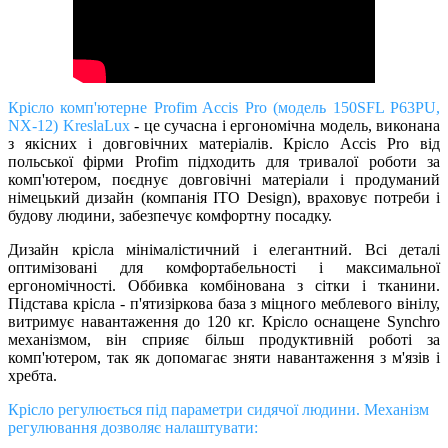
Крісло
комп'ютерне Profim Accis Pro (модель 150SFL P63PU,
NX-12) KreslaLux
- це сучасна і ергономічна модель, виконана
з якісних і довговічних матеріалів. Крісло Accis Pro від
польської фірми Profim підходить для тривалої роботи за
комп'ютером, поєднує довговічні матеріали і продуманий
німецький дизайн (компанія ITO Design), враховує потреби і
будову людини, забезпечує комфортну посадку.
Дизайн крісла мінімалістичний і елегантний. Всі деталі
оптимізовані для комфортабельності і максимальної
ергономічності. Оббивка комбінована з сітки і тканини.
Підстава крісла - п'ятизіркова база з міцного меблевого вінілу,
витримує навантаження до 120 кг. Крісло оснащене Synchro
механізмом, він сприяє більш продуктивній роботі за
комп'ютером, так як допомагає зняти навантаження з м'язів і
хребта.
Крісло регулюється під параметри сидячої людини. Механізм
регулювання дозволяє налаштувати: