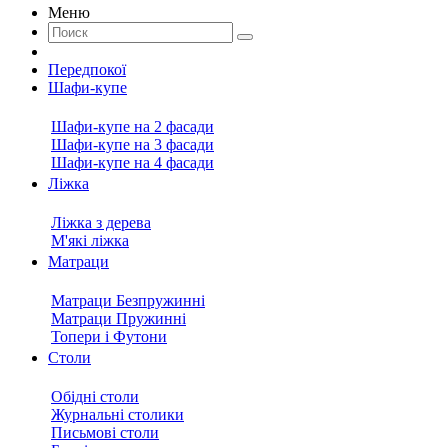
Меню
Передпокої
Шафи-купе
Шафи-купе на 2 фасади
Шафи-купе на 3 фасади
Шафи-купе на 4 фасади
Ліжка
Ліжка з дерева
М'які ліжка
Матраци
Матраци Безпружинні
Матраци Пружинні
Топери і Футони
Столи
Обідні столи
Журнальні столики
Письмові столи