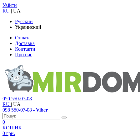
Увійти
RU
|
UA
Русский
Украинский
Оплата
Доставка
Контакти
Про нас
050
550-07-08
RU
|
UA
098
550-07-08
- Viber
0
КОШИК
0 грн.