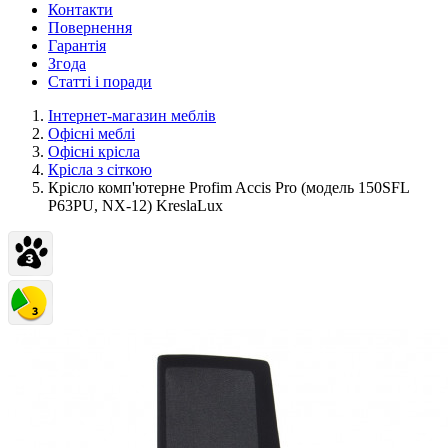
Контакти
Повернення
Гарантія
Згода
Статті і поради
Інтернет-магазин меблів
Офісні меблі
Офісні крісла
Крісла з сіткою
Крісло комп'ютерне Profim Accis Pro (модель 150SFL
P63PU, NX-12) KreslaLux