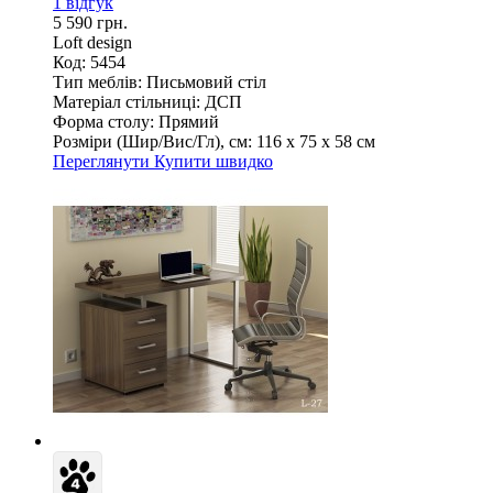
1 відгук
5 590 грн.
Loft design
Код: 5454
Тип меблів:
Письмовий стіл
Матеріал стільниці:
ДСП
Форма столу:
Прямий
Розміри (Шир/Вис/Гл), см:
116 х 75 х 58 см
Переглянути
Купити швидко