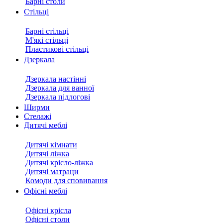
Барні столи
Стільці
Барні стільці
М'які стільці
Пластикові стільці
Дзеркала
Дзеркала настінні
Дзеркала для ванної
Дзеркала підлогові
Ширми
Стелажі
Дитячі меблі
Дитячі кімнати
Дитячі ліжка
Дитячі крісло-ліжка
Дитячі матраци
Комоди для сповивання
Офісні меблі
Офісні крісла
Офісні столи