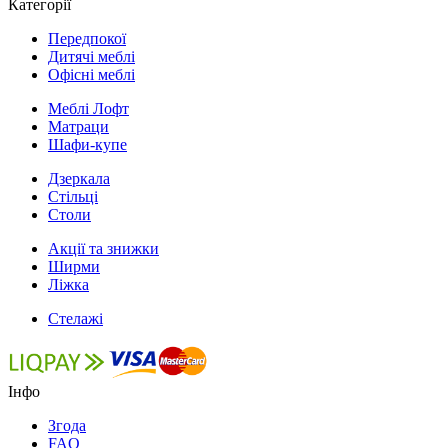
Категорії
Передпокої
Дитячі меблі
Офісні меблі
Меблі Лофт
Матраци
Шафи-купе
Дзеркала
Стільці
Столи
Акції та знижки
Ширми
Ліжка
Стелажі
Інфо
Згода
FAQ