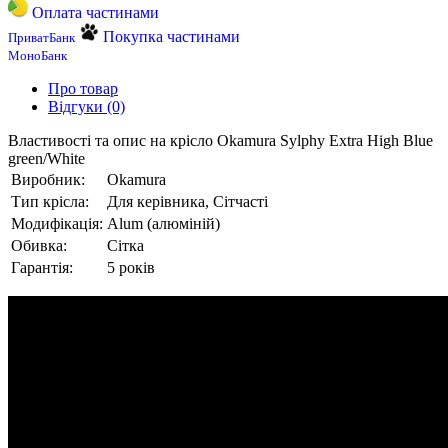
Оплата частинами
Покупка частинами
ПриватБанк
МоноБанк
Про товар
Відгуки (0)
Властивості та опис на крісло Okamura Sylphy Extra High Blue
green/White
Виробник:
Okamura
Тип крісла:
Для керівника, Сітчасті
Модифікація:
Alum (алюміній)
Обивка:
Сітка
Гарантія:
5 років