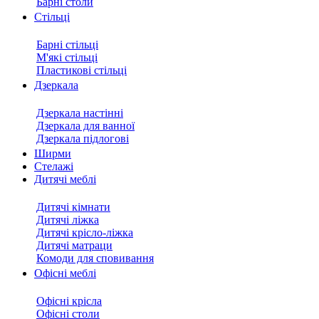
Барні столи
Стільці
Барні стільці
М'які стільці
Пластикові стільці
Дзеркала
Дзеркала настінні
Дзеркала для ванної
Дзеркала підлогові
Ширми
Стелажі
Дитячі меблі
Дитячі кімнати
Дитячі ліжка
Дитячі крісло-ліжка
Дитячі матраци
Комоди для сповивання
Офісні меблі
Офісні крісла
Офісні столи