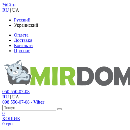
Увійти
RU
|
UA
Русский
Украинский
Оплата
Доставка
Контакти
Про нас
050
550-07-08
RU
|
UA
098
550-07-08
- Viber
0
КОШИК
0 грн.