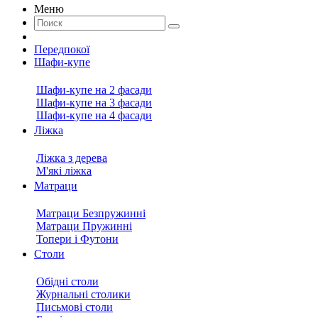
Меню
Передпокої
Шафи-купе
Шафи-купе на 2 фасади
Шафи-купе на 3 фасади
Шафи-купе на 4 фасади
Ліжка
Ліжка з дерева
М'які ліжка
Матраци
Матраци Безпружинні
Матраци Пружинні
Топери і Футони
Столи
Обідні столи
Журнальні столики
Письмові столи