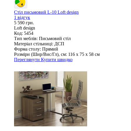
Стіл письмовий L-10 Loft design
1 відгук
5 590 грн.
Loft design
Код: 5454
Тип меблів:
Письмовий стіл
Матеріал стільниці:
ДСП
Форма столу:
Прямий
Розміри (Шир/Вис/Гл), см:
116 х 75 х 58 см
Переглянути
Купити швидко