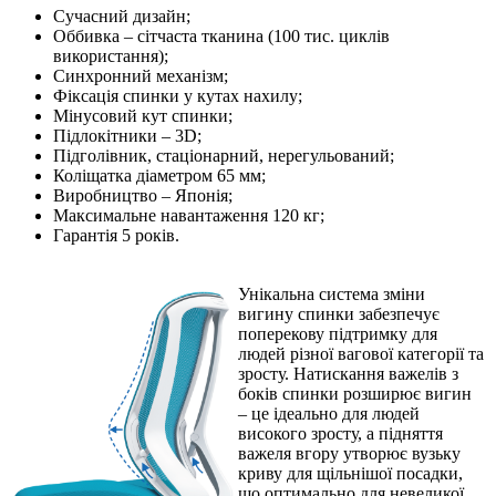
Сучасний дизайн;
Оббивка – сітчаста тканина (100 тис. циклів
використання);
Синхронний механізм;
Фіксація спинки у кутах нахилу;
Мінусовий кут спинки;
Підлокітники – 3D;
Підголівник, стаціонарний, нерегульований;
Коліщатка діаметром 65 мм;
Виробництво – Японія;
Максимальне навантаження 120 кг;
Гарантія 5 років.
Унікальна система зміни
вигину спинки забезпечує
поперекову підтримку для
людей різної вагової категорії та
зросту. Натискання важелів з
боків спинки розширює вигин
– це ідеально для людей
високого зросту, а підняття
важеля вгору утворює вузьку
криву для щільнішої посадки,
що оптимально для невеликої