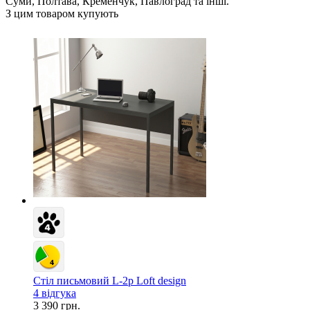
Суми, Полтава, Кременчук, Павлоград та інші.
З цим товаром купують
Стіл письмовий L-2p Loft design
4 відгука
3 390 грн.