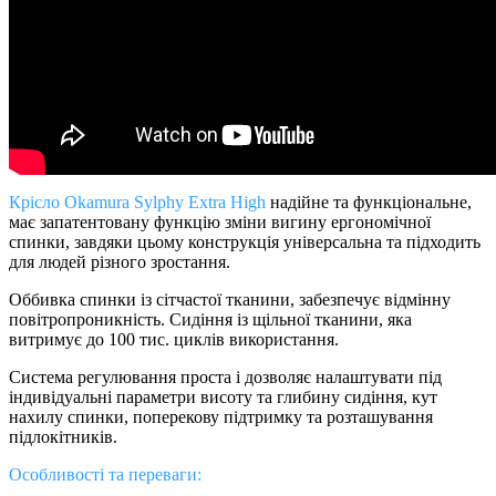
Крісло Okamura Sylphy Extra High
надійне та функціональне,
має запатентовану функцію зміни вигину ергономічної
спинки, завдяки цьому конструкція універсальна та підходить
для людей різного зростання.
Оббивка спинки із сітчастої тканини, забезпечує відмінну
повітропроникність. Сидіння із щільної тканини, яка
витримує до 100 тис. циклів використання.
Система регулювання проста і дозволяє налаштувати під
індивідуальні параметри висоту та глибину сидіння, кут
нахилу спинки, поперекову підтримку та розташування
підлокітників.
Особливості та переваги: