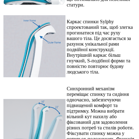
статури.
Каркас спинки Sylphy
спроектований так, щоб злегка
прогинатися під час руху
вашого тіла. Це досягається за
рахунок унікальної рами
подвійної конструкції.
Внутрішній каркас більш
гнучкий, S-подібної форми та
повністю повторює будову
людського тіла.
Синхронний механізм
переміщає спинку та сидіння
одночасно, забезпечуючи
підвищений комфорт та
підтримку. Можна вибрати
вільний кут нахилу або
фіксований для задоволення
різних потреб та стилів роботи.
Фіксувати спинку можна у
чотирьох положеннях. Функція