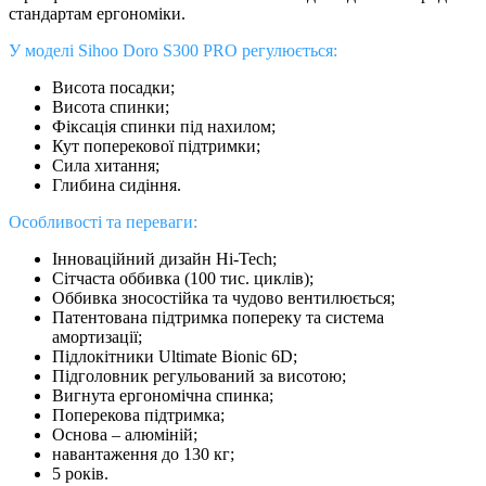
стандартам ергономіки.
У моделі Sihoo Doro S300 PRO регулюється:
Висота посадки;
Висота спинки;
Фіксація спинки під нахилом;
Кут поперекової підтримки;
Сила хитання;
Глибина сидіння.
Особливості та переваги:
Інноваційний дизайн Hi-Tech;
Сітчаста оббивка (100 тис. циклів);
Оббивка зносостійка та чудово вентилюється;
Патентована підтримка попереку та система
амортизації;
Підлокітники Ultimate Bionic 6D;
Підголовник регульований за висотою;
Вигнута ергономічна спинка;
Поперекова підтримка;
Основа – алюміній;
навантаження до 130 кг;
5 років.