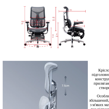
Крісл
підголовн
констру
приляган
створ
Особли
збільшений
з м'яких ма