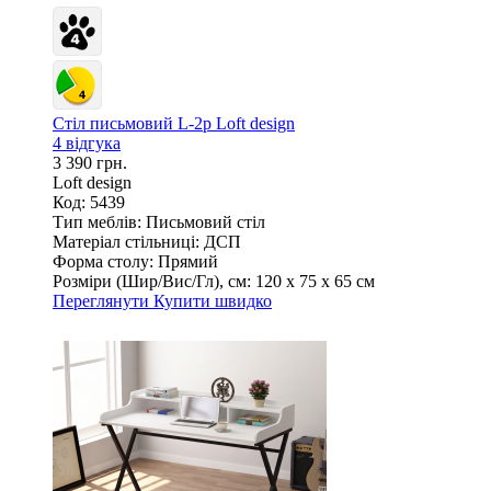
Стіл письмовий L-2p Loft design
4 відгука
3 390 грн.
Loft design
Код: 5439
Тип меблів:
Письмовий стіл
Матеріал стільниці:
ДСП
Форма столу:
Прямий
Розміри (Шир/Вис/Гл), см:
120 х 75 х 65 см
Переглянути
Купити швидко