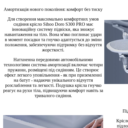
Амортизація нового покоління: комфорт без тиску
Для створення максимально комфортних умов
сидіння крісло Sihoo Doro S300 PRO має
інноваційну систему підвіски, яка знижує
навантаження на тіло. Вона м'яко поглинає удари
в момент посадки та гнучко адаптується до зміни
положення, забезпечуючи підтримку без відчуття
жорсткості.
Натхненна передовими автомобільними
технологіями система амортизації включає чотири
пружини, розміщені під сидінням. Це створює
ефект легкого уповільнення - як при приземленні
на батут - надаючи унікального відчуття
розслаблення та легкості. Подушка крісла гнучко
реагує на рухи тіла, підвищуючи комфорт навіть за
тривалого сидіння.
Пі
Крісл
підло