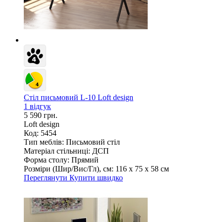
Стіл письмовий L-10 Loft design
1 відгук
5 590 грн.
Loft design
Код: 5454
Тип меблів:
Письмовий стіл
Матеріал стільниці:
ДСП
Форма столу:
Прямий
Розміри (Шир/Вис/Гл), см:
116 х 75 х 58 см
Переглянути
Купити швидко