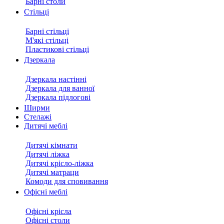
Барні столи
Стільці
Барні стільці
М'які стільці
Пластикові стільці
Дзеркала
Дзеркала настінні
Дзеркала для ванної
Дзеркала підлогові
Ширми
Стелажі
Дитячі меблі
Дитячі кімнати
Дитячі ліжка
Дитячі крісло-ліжка
Дитячі матраци
Комоди для сповивання
Офісні меблі
Офісні крісла
Офісні столи