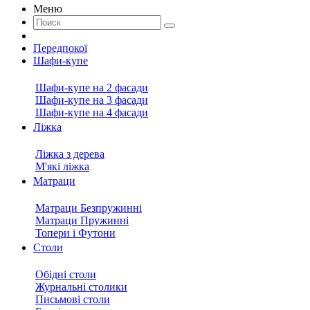
Меню
Передпокої
Шафи-купе
Шафи-купе на 2 фасади
Шафи-купе на 3 фасади
Шафи-купе на 4 фасади
Ліжка
Ліжка з дерева
М'які ліжка
Матраци
Матраци Безпружинні
Матраци Пружинні
Топери і Футони
Столи
Обідні столи
Журнальні столики
Письмові столи