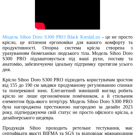
Модель Sihoo Doro S300 PRO Black KreslaLux
- це не просто
крісло, це втілення ергономіки для вашого комфорту та
продуктивності. Опорна система крісла створена з
урахуванням біомеханіки людського тіла. Модель Sihoo Doro
S300 PRO підлаштовується під ваші рухи, поставу та
анатомію, забезпечуючи ідеальну підтримку протягом усього
дня.
Крісло Sihoo Doro S300 PRO підходить користувачам зростом
від 155 до 190 см завдяки продуманому регулюванню спинки
та поперекової зони. Елегантний зовнішній вигляд робить
крісло не лише ергономічним помічником, а й стильним
елементом будь-якого інтер'єру. Модель Sihoo Doro S300 PRO
була нагороджена престижною нагородою за дизайн 2023
року, підтверджуючи свій статус не просто офісного крісла, а
дизайнерського шедевра.
Продукція Sihoo проходить ретельне тестування, має
сертифікати якості BIFMA та SGS та відповідає міжнародним