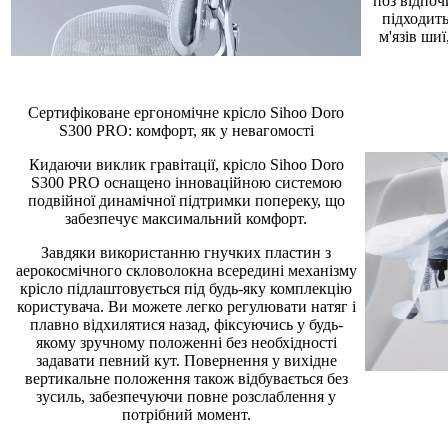
поз відпоч
підходить
м'язів ши
Сертифіковане ергономічне крісло Sihoo Doro
S300 PRO: комфорт, як у невагомості
Кидаючи виклик гравітації, крісло Sihoo Doro
S300 PRO оснащено інноваційною системою
подвійної динамічної підтримки попереку, що
забезпечує максимальний комфорт.
Завдяки використанню гнучких пластин з
аерокосмічного скловолокна всередині механізму
крісло підлаштовується під будь-яку комплекцію
користувача. Ви можете легко регулювати натяг і
плавно відхилятися назад, фіксуючись у будь-
якому зручному положенні без необхідності
задавати певний кут. Повернення у вихідне
вертикальне положення також відбувається без
зусиль, забезпечуючи повне розслаблення у
потрібний момент.