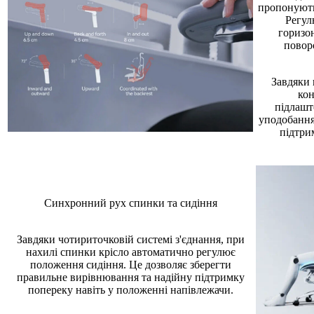
пропонують
Регул
горизон
поворо
Завдяки 
кон
підлашт
уподобання
підтри
Синхронний рух спинки та сидіння
Завдяки чотириточковій системі з'єднання, при
нахилі спинки крісло автоматично регулює
положення сидіння. Це дозволяє зберегти
правильне вирівнювання та надійну підтримку
попереку навіть у положенні напівлежачи.