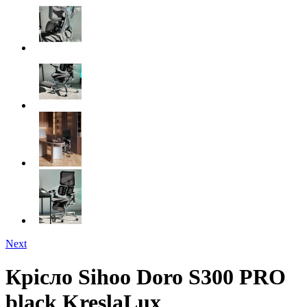
Next
Крісло Sihoo Doro S300 PRO
black KreslaLux