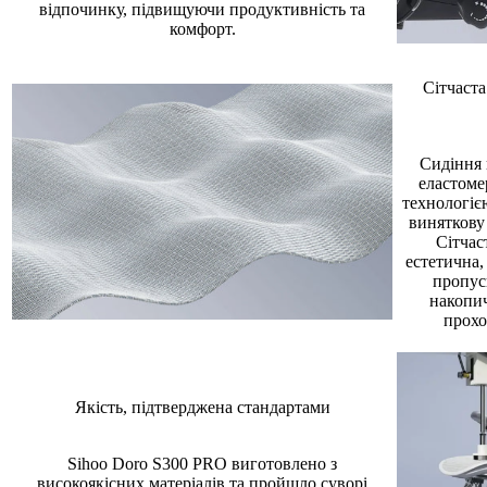
відпочинку, підвищуючи продуктивність та
комфорт.
Сітчаста
Сидіння 
еластоме
технологією
виняткову 
Сітчас
естетична,
пропуск
накопич
прохо
Якість, підтверджена стандартами
Sihoo Doro S300 PRO виготовлено з
високоякісних матеріалів та пройшло суворі