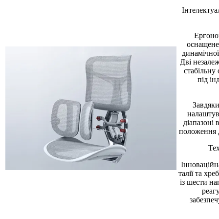
Інтелектуа
Ергоно
оснащене
динамічної
Дві незале
стабільну
під ін
Завдяки
налаштув
діапазоні 
положення д
Те
Інноваційн
талії та хр
із шести на
реаг
забезпе