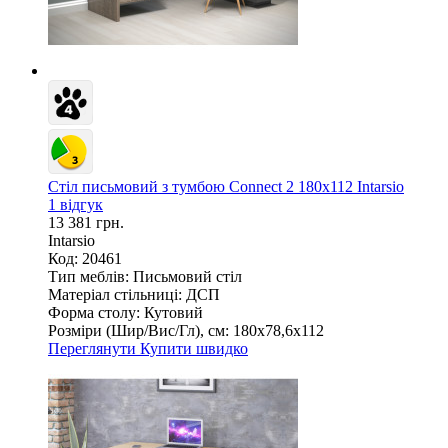
Стіл письмовий з тумбою Connect 2 180х112 Intarsio
1 відгук
13 381 грн.
Intarsio
Код: 20461
Тип меблів:
Письмовий стіл
Матеріал стільниці:
ДСП
Форма столу:
Кутовий
Розміри (Шир/Вис/Гл), см:
180х78,6х112
Переглянути
Купити швидко