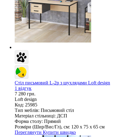
Стіл письмовий L-2p з шухлядами Loft design
1 відгук
7 280 грн.
Loft design
Код: 25985
Тип меблів:
Письмовий стіл
Матеріал стільниці:
ДСП
Форма столу:
Прямий
Розміри (Шир/Вис/Гл), см:
120 х 75 х 65 см
Переглянути
Купити швидко