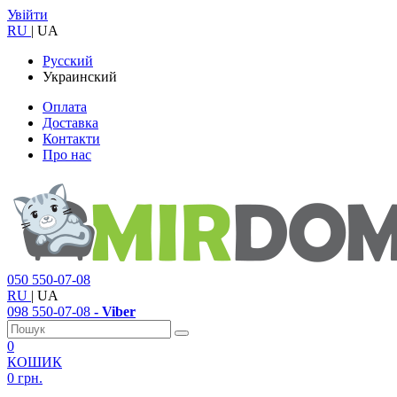
Увійти
RU
|
UA
Русский
Украинский
Оплата
Доставка
Контакти
Про нас
050
550-07-08
RU
|
UA
098
550-07-08
- Viber
0
КОШИК
0 грн.