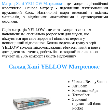
Матрац Хані YELLOW Матролюкс
- це модель з різнобічної
жорсткістю. Основа матраца - підсилений п'ятизональний
пружинний блок. Настилочні шари виконані з якісних
матеріалів, з відмінними анатомічними і ортопедичними
якостями.
Серія матраців YELLOW - це елітні моделі з якісним
наповненням, спеціально розроблені для людей, що
піклуються про своє здоров'я і віддають перевагу
повноцінний відпочинок. Кожна модель матрацу з серії
YELLOW володіє мікромассажним ефектом, який згідно з
дослідженням вчених, робить благотворний вплив на сон і
улучает на 25% комфорт і якість відпочинку.
Склад Хані YELLOW Матролюкс
Чохол - BeautySonno
Air Foam
Кокосова койра
Termofiber
5 зонний
пружинний блок
Pocket