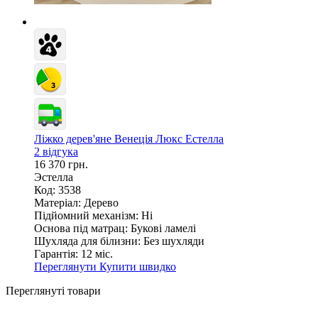
Ліжко дерев'яне Венеція Люкс Естелла
2 відгука
16 370 грн.
Эстелла
Код: 3538
Матеріал:
Дерево
Підйомний механізм:
Ні
Основа під матрац:
Букові ламелі
Шухляда для білизни:
Без шухляди
Гарантія:
12 міс.
Переглянути
Купити швидко
Переглянуті товари