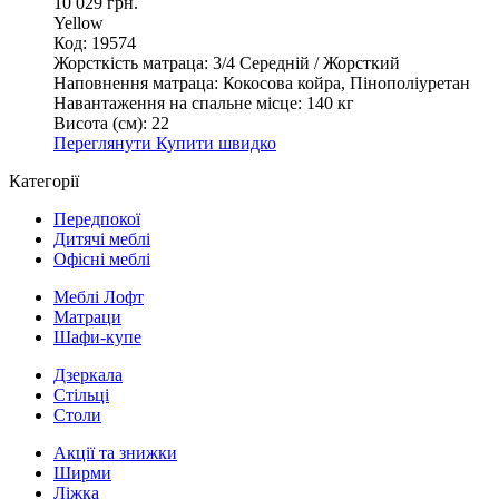
10 029 грн.
Yellow
Код: 19574
Жорсткість матраца:
3/4 Середній / Жорсткий
Наповнення матраца:
Кокосова койра, Пінополіуретан
Навантаження на спальне місце:
140 кг
Висота (см):
22
Переглянути
Купити швидко
Категорії
Передпокої
Дитячі меблі
Офісні меблі
Меблі Лофт
Матраци
Шафи-купе
Дзеркала
Стільці
Столи
Акції та знижки
Ширми
Ліжка