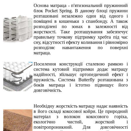
Основа матраца - п'ятизональний пружинний
блок Pocket Spring.
В даному блоці пружини
розташовані незалежно один від одного і
поміщені в кишеньки з спанбонду. А також
розподілені по зонах в залежності від
жорсткості. Таке розташування забезпечує
правильну точкову підтримку хребта під час
сну, відсутності ефекту коливання і рівномірно
розподіляє навантаження по поверхні
матраца.
Посилення конструкції сталевою рамкою і
система кутовий підтримки додає матрацу
надійності, збільшує ортопедичний ефект і
пружність. Система Butterfly розташована з
боків матраца і істотно підвищує його
довговічність.
Необхідну жорсткість матрацу надає наявність
в його складі кокосової койри. Це природний
матеріал з волокон кокосового горіха,
екологічно чистий, жорсткий і
повітропроникний. Для довговічності