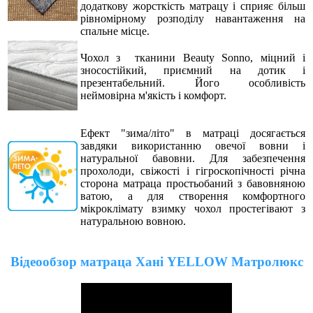
додаткову жорсткість матрацу і сприяє більш
рівномірному розподілу навантаження на
спальне місце.
Чохол з тканини Beauty Sonno,
міцний і
зносостійкий, приємний на дотик і
презентабельний. Його особливість
неймовірна м'якість і комфорт.
Ефект "зима/літо" в матраці досягається
завдяки використанню овечої вовни і
натуральної бавовни. Для забезпечення
прохолоди, свіжості і гігроскопічності річна
сторона матраца простьобаний з бавовняною
ватою, а для створення комфортного
мікроклімату взимку чохол простегівают з
натуральною вовною.
Відеообзор матраца Хані YELLOW Матролюкс