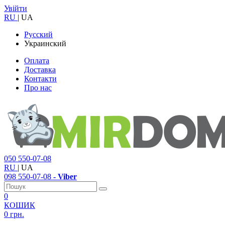
Увійти
RU
|
UA
Русский
Украинский
Оплата
Доставка
Контакти
Про нас
050
550-07-08
RU
|
UA
098
550-07-08
- Viber
0
КОШИК
0 грн.