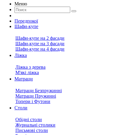
Меню
Передпокої
Шафи-купе
Шафи-купе на 2 фасади
Шафи-купе на 3 фасади
Шафи-купе на 4 фасади
Ліжка
Ліжка з дерева
М'які ліжка
Матраци
Матраци Безпружинні
Матраци Пружинні
Топери і Футони
Столи
Обідні столи
Журнальні столики
Письмові столи