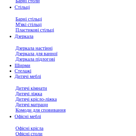
Барні столи
Стільці
Барні стільці
М'які стільці
Пластикові стільці
Дзеркала
Дзеркала настінні
Дзеркала для ванної
Дзеркала підлогові
Ширми
Стелажі
Дитячі меблі
Дитячі кімнати
Дитячі ліжка
Дитячі крісло-ліжка
Дитячі матраци
Комоди для сповивання
Офісні меблі
Офісні крісла
Офісні столи