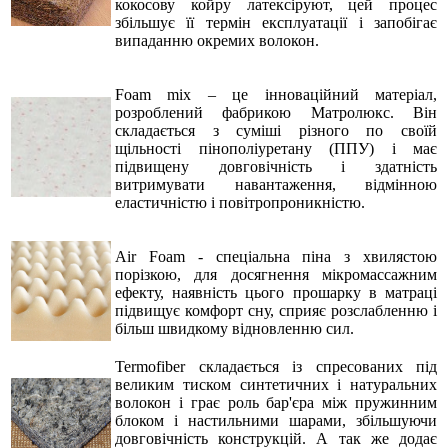
кокосову койру латексіруют, цей процес
збільшує її термін експлуатації і запобігає
випаданню окремих волокон.
Foam mix –
це інноваційний матеріал,
розроблений фабрикою Матролюкс. Він
складається з суміші різного по своїй
щільності пінополіуретану (ППУ) і має
підвищену довговічність і здатність
витримувати навантаження, відмінною
еластичністю і повітропроникністю.
Air Foam -
спеціальна піна з хвилястою
порізкою, для досягнення мікромассажним
ефекту, наявність цього прошарку в матраці
підвищує комфорт сну, сприяє розслабленню і
більш швидкому відновленню сил.
Termofiber
складається із спресованих під
великим тиском синтетичних і натуральних
волокон і грає роль бар'єра між пружинним
блоком і настильними шарами, збільшуючи
довговічність конструкцій. А так же додає