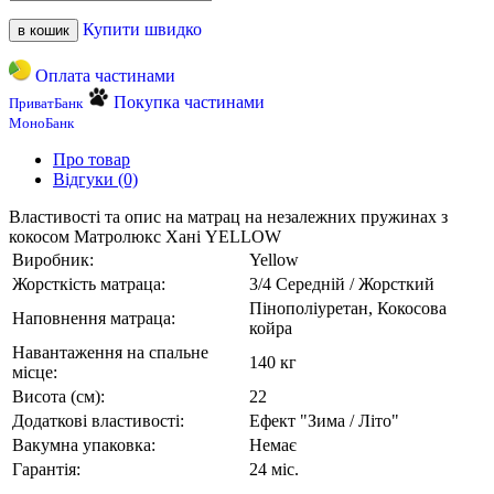
Купити швидко
в кошик
Оплата частинами
Покупка частинами
ПриватБанк
МоноБанк
Про товар
Відгуки (0)
Властивості та опис на матрац на незалежних пружинах з
кокосом Матролюкс Хані YELLOW
Виробник:
Yellow
Жорсткість матраца:
3/4 Середній / Жорсткий
Пінополіуретан, Кокосова
Наповнення матраца:
койра
Навантаження на спальне
140 кг
місце:
Висота (см):
22
Додаткові властивості:
Ефект "Зима / Літо"
Вакумна упаковка:
Немає
Гарантія:
24 міс.