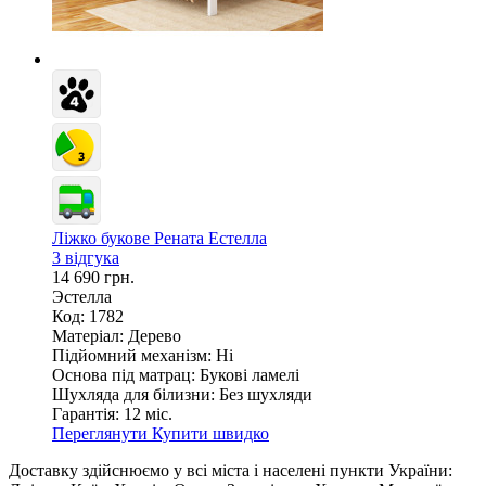
Ліжко букове Рената Естелла
3 відгука
14 690 грн.
Эстелла
Код: 1782
Матеріал:
Дерево
Підйомний механізм:
Ні
Основа під матрац:
Букові ламелі
Шухляда для білизни:
Без шухляди
Гарантія:
12 міс.
Переглянути
Купити швидко
Доставку здійснюємо у всі міста і населені пункти України: