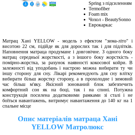
Spring з підсиленням
Termofiber
Foam mix
Чохол - BeautySonno
Еврокаркас
Матрац Хані YELLOW -
модель з ефектом "зима-літо" і
висотою 22 см, підійде як для дорослих так і для підлітків.
Наповнення матраца продумане і довговічне. З одного боку
матрац середньої жорсткості, а з іншого боку жорсткість -
помірно-жорстка, за рахунок наявності кокосової койри. В
залежності від уподобань і настрою можна вибирати ту чи
іншу сторону для сну. Лікарі рекомендують для сну влітку
вибирати більш жорстку сторону, а в прохолодне і зимовий
час більш м'яку. Якісний зонований блок забезпечить
комфортний сон як на боці, так і на спині. Потужна
конструкція посилена додатковими рамками зі сталі і не
боїться навантажень, витримує навантаження до 140 кг на 1
спальне місце
Опис матеріалів матраца Хані
YELLOW Матролюкс