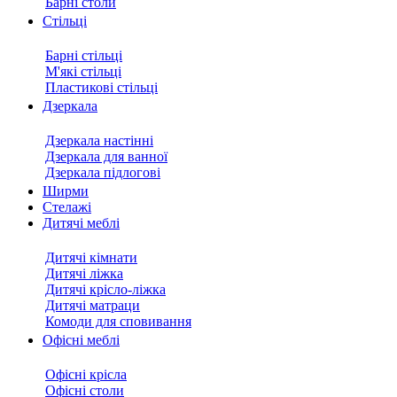
Барні столи
Стільці
Барні стільці
М'які стільці
Пластикові стільці
Дзеркала
Дзеркала настінні
Дзеркала для ванної
Дзеркала підлогові
Ширми
Стелажі
Дитячі меблі
Дитячі кімнати
Дитячі ліжка
Дитячі крісло-ліжка
Дитячі матраци
Комоди для сповивання
Офісні меблі
Офісні крісла
Офісні столи