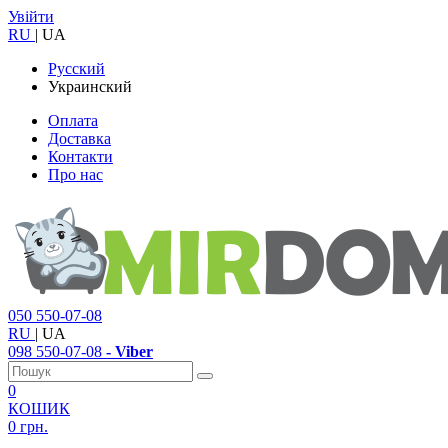
Увійти
RU
|
UA
Русский
Украинский
Оплата
Доставка
Контакти
Про нас
050
550-07-08
RU
|
UA
098
550-07-08
- Viber
0
КОШИК
0 грн.