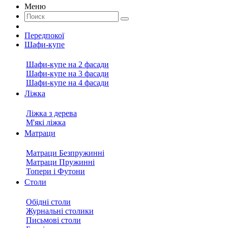
Меню
Передпокої
Шафи-купе
Шафи-купе на 2 фасади
Шафи-купе на 3 фасади
Шафи-купе на 4 фасади
Ліжка
Ліжка з дерева
М'які ліжка
Матраци
Матраци Безпружинні
Матраци Пружинні
Топери і Футони
Столи
Обідні столи
Журнальні столики
Письмові столи