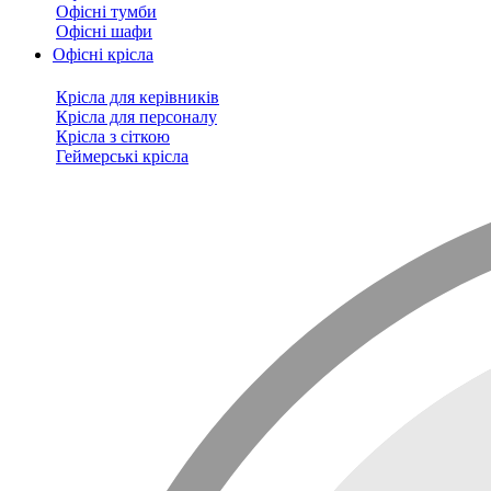
Офісні тумби
Офісні шафи
Офісні крісла
Крісла для керівників
Крісла для персоналу
Крісла з сіткою
Геймерські крісла