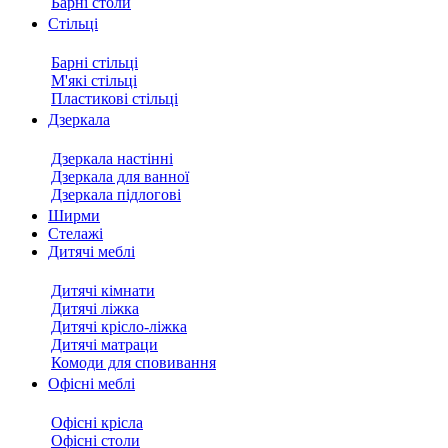
Барні столи
Стільці
Барні стільці
М'які стільці
Пластикові стільці
Дзеркала
Дзеркала настінні
Дзеркала для ванної
Дзеркала підлогові
Ширми
Стелажі
Дитячі меблі
Дитячі кімнати
Дитячі ліжка
Дитячі крісло-ліжка
Дитячі матраци
Комоди для сповивання
Офісні меблі
Офісні крісла
Офісні столи