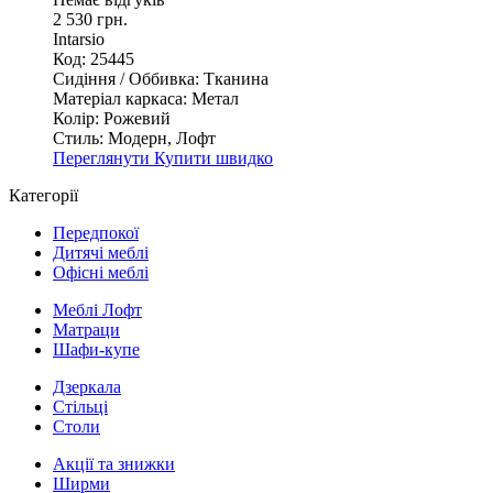
2 530 грн.
Intarsio
Код: 25445
Сидіння / Оббивка:
Тканина
Матеріал каркаса:
Метал
Колір:
Рожевий
Стиль:
Модерн, Лофт
Переглянути
Купити швидко
Категорії
Передпокої
Дитячі меблі
Офісні меблі
Меблі Лофт
Матраци
Шафи-купе
Дзеркала
Стільці
Столи
Акції та знижки
Ширми