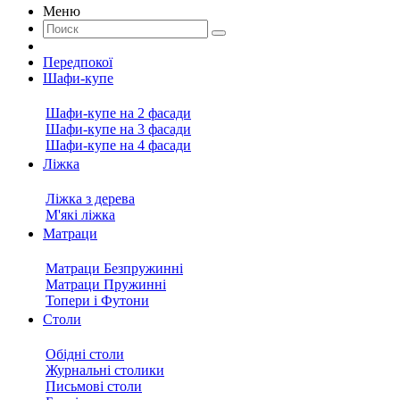
Меню
Передпокої
Шафи-купе
Шафи-купе на 2 фасади
Шафи-купе на 3 фасади
Шафи-купе на 4 фасади
Ліжка
Ліжка з дерева
М'які ліжка
Матраци
Матраци Безпружинні
Матраци Пружинні
Топери і Футони
Столи
Обідні столи
Журнальні столики
Письмові столи