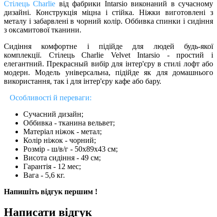
Стілець Charlie
від фабрики Intarsio виконаний в сучасному
дизайні. Конструкція міцна і стійка. Ніжки виготовлені з
металу і забарвлені в чорний колір. Оббивка спинки і сидіння
з оксамитової тканини.
Сидіння комфортне і підійде для людей будь-якої
комплекції.
Стілець Charlie
Velvet Intarsio
-
простий і
елегантний. П
рекрасный вибір для інтер'єру в стилі лофт або
модерн. Модель універсальна, підійде як для домашнього
використання, так і для інтер'єру кафе або бару.
Особливості й переваги:
Сучасний дизайн;
Оббивка - тканина вельвет;
Матеріал ніжок - метал;
Колір ніжок - чорний;
Розмір - ш/в/г - 50х89х43 см;
Висота сидіння - 49 см;
Гарантія - 12 мес;
Вага - 5,6 кг.
Напишіть відгук першим !
Написати відгук