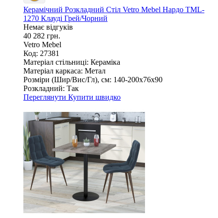
Керамічний Розкладний Стіл Vetro Mebel Нардо TML-
1270 Клауді Грей/Чорний
Немає відгуків
40 282 грн.
Vetro Mebel
Код: 27381
Матеріал стільниці:
Кераміка
Матеріал каркаса:
Метал
Розміри (Шир/Вис/Гл), см:
140-200х76х90
Розкладний:
Так
Переглянути
Купити швидко