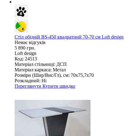
Стіл обідній BS-450 квадратний 70-70 см Loft design
Немає відгуків
5 890 грн.
Loft design
Код: 24513
Матеріал стільниці:
ДСП
Матеріал каркаса:
Метал
Розміри (Шир/Вис/Гл), см:
70х75,7х70
Розкладний:
Ні
Переглянути
Купити швидко