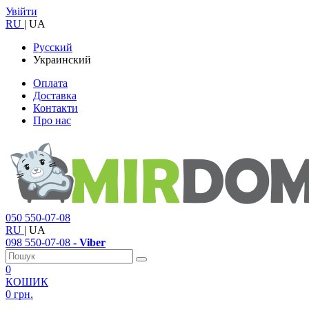
Увійти
RU
|
UA
Русский
Украинский
Оплата
Доставка
Контакти
Про нас
050
550-07-08
RU
|
UA
098
550-07-08
- Viber
0
КОШИК
0 грн.