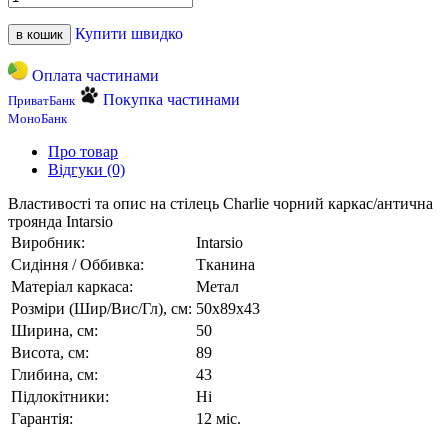
Купити швидко
в кошик
Оплата частинами
Покупка частинами
ПриватБанк
МоноБанк
Про товар
Відгуки (0)
Властивості та опис на стілець Charlie чорний каркас/антична
троянда Intarsio
Виробник:
Intarsio
Сидіння / Оббивка:
Тканина
Матеріал каркаса:
Метал
Розміри (Шир/Вис/Гл), см:
50х89х43
Ширина, см:
50
Висота, см:
89
Глибина, см:
43
Підлокітники:
Ні
Гарантія:
12 міс.