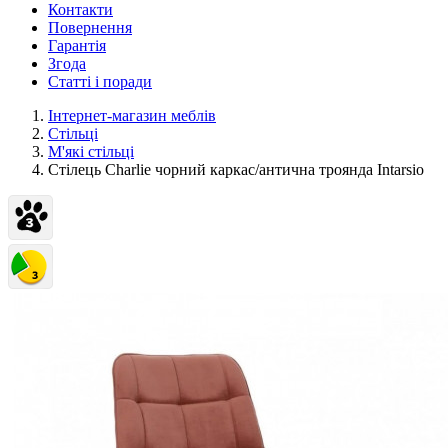
Контакти
Повернення
Гарантія
Згода
Статті і поради
Інтернет-магазин меблів
Стільці
М'які стільці
Стілець Charlie чорний каркас/антична троянда Intarsio