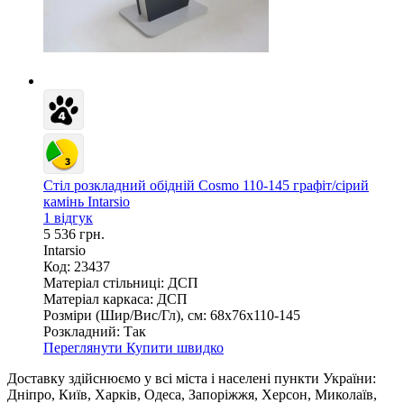
Стіл розкладний обідній Cosmo 110-145 графіт/сірий
камінь Intarsio
1 відгук
5 536 грн.
Intarsio
Код: 23437
Матеріал стільниці:
ДСП
Матеріал каркаса:
ДСП
Розміри (Шир/Вис/Гл), см:
68х76х110-145
Розкладний:
Так
Переглянути
Купити швидко
Доставку здійснюємо у всі міста і населені пункти України:
Дніпро, Київ, Харків, Одеса, Запоріжжя, Херсон, Миколаїв,