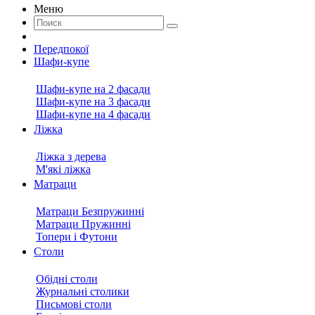
Меню
Передпокої
Шафи-купе
Шафи-купе на 2 фасади
Шафи-купе на 3 фасади
Шафи-купе на 4 фасади
Ліжка
Ліжка з дерева
М'які ліжка
Матраци
Матраци Безпружинні
Матраци Пружинні
Топери і Футони
Столи
Обідні столи
Журнальні столики
Письмові столи