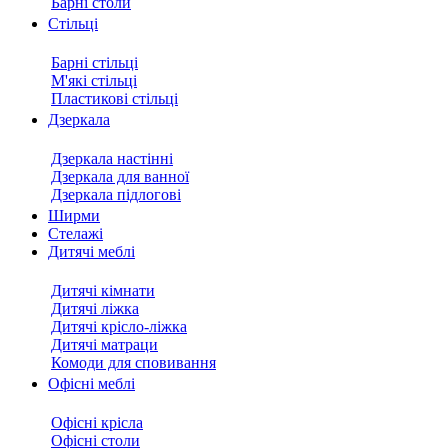
Барні столи
Стільці
Барні стільці
М'які стільці
Пластикові стільці
Дзеркала
Дзеркала настінні
Дзеркала для ванної
Дзеркала підлогові
Ширми
Стелажі
Дитячі меблі
Дитячі кімнати
Дитячі ліжка
Дитячі крісло-ліжка
Дитячі матраци
Комоди для сповивання
Офісні меблі
Офісні крісла
Офісні столи