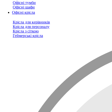
Офісні тумби
Офісні шафи
Офісні крісла
Крісла для керівників
Крісла для персоналу
Крісла з сіткою
Геймерські крісла