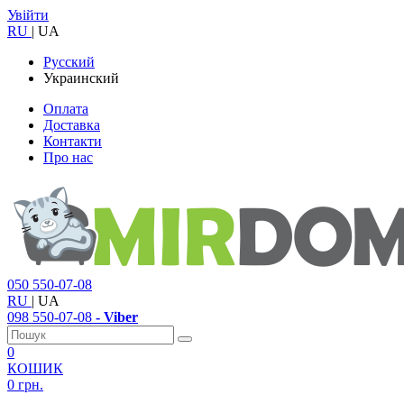
Увійти
RU
|
UA
Русский
Украинский
Оплата
Доставка
Контакти
Про нас
050
550-07-08
RU
|
UA
098
550-07-08
- Viber
0
КОШИК
0 грн.