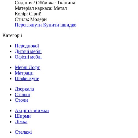
Сидіння / Оббивка:
Тканина
Матеріал каркаса:
Метал
Колір:
Сірий
Стиль:
Модерн
Переглянути
Купити швидко
Категорії
Передпокої
Дитячі меблі
Офісні меблі
Меблі Лофт
Матраци
Шафи-купе
Дзеркала
Стільці
Столи
Акції та знижки
Ширми
Ліжка
Стелажі