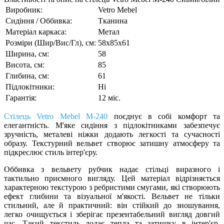
Виробник:
Vetro Mebel
Сидіння / Оббивка:
Тканина
Матеріал каркаса:
Метал
Розміри (Шир/Вис/Гл), см:
58х85х61
Ширина, см:
58
Висота, см:
85
Глибина, см:
61
Підлокітники:
Ні
Гарантія:
12 міс.
Стілець Vetro Mebel М-240
поєднує в собі комфорт та
елегантність. М'яке сидіння з підлокітниками забезпечує
зручність, металеві ніжки додають легкості та сучасності
образу. Текстурний вельвет створює затишну атмосферу та
підкреслює стиль інтер'єру.
Оббивка з вельвету рубчик надає стільці виразного і
тактильно приємного вигляду. Цей матеріал відрізняється
характерною текстурою з ребристими смугами, які створюють
ефект глибини та візуальної м'якості. Вельвет не тільки
стильний, але й практичний: він стійкий до зношування,
легко очищується і зберігає презентабельний вигляд довгий
час. Такий текстиль додає тепла та затишку в інтер'єр,