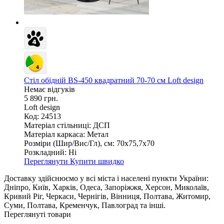
Стіл обідній BS-450 квадратний 70-70 см Loft design
Немає відгуків
5 890 грн.
Loft design
Код: 24513
Матеріал стільниці:
ДСП
Матеріал каркаса:
Метал
Розміри (Шир/Вис/Гл), см:
70х75,7х70
Розкладний:
Ні
Переглянути
Купити швидко
Доставку здійснюємо у всі міста і населені пункти України:
Дніпро, Київ, Харків, Одеса, Запоріжжя, Херсон, Миколаїв,
Кривий Ріг, Черкаси, Чернігів, Вінниця, Полтава, Житомир,
Суми, Полтава, Кременчук, Павлоград та інші.
Переглянуті товари