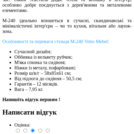
особливо добре поєднується з дерев'яними та металевими
елементами.
M-240 ідеально впишеться в сучасні, скандинавські та
мінімалістичні інтер'єри – чи то кухня, вітальня або лаунж-
зона.
Особливості та переваги стільця М-240 Vetro Mebel:
Сучасний дизайн;
Оббивка із вельвету рубчик;
М'яка спинка та сидіння;
Ніжки із металу, пофарбовані;
Розмір ш/в/г – 58х85х61 см;
Від підлоги до сидіння – 50,5 см;
Гарантія – 12 місяців.
Вага – 7,95 кг.
Напишіть відгук першим !
Написати відгук
Оцінка: