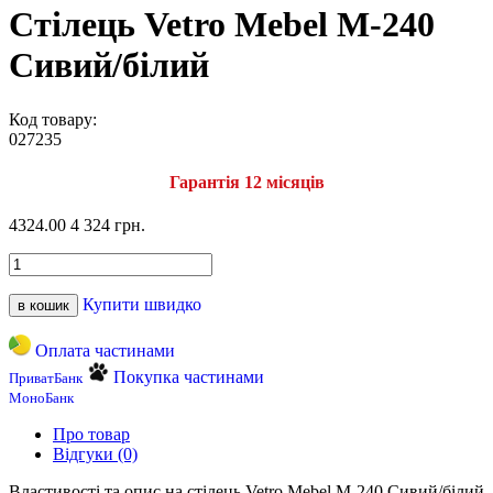
Стілець Vetro Mebel M-240
Сивий/білий
Код товару:
027235
Гарантія 12 місяців
4324.00
4 324 грн.
Купити швидко
в кошик
Оплата частинами
Покупка частинами
ПриватБанк
МоноБанк
Про товар
Відгуки (0)
Властивості та опис на стілець Vetro Mebel M-240 Сивий/білий