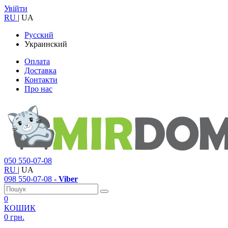
Увійти
RU
|
UA
Русский
Украинский
Оплата
Доставка
Контакти
Про нас
050
550-07-08
RU
|
UA
098
550-07-08
- Viber
0
КОШИК
0 грн.