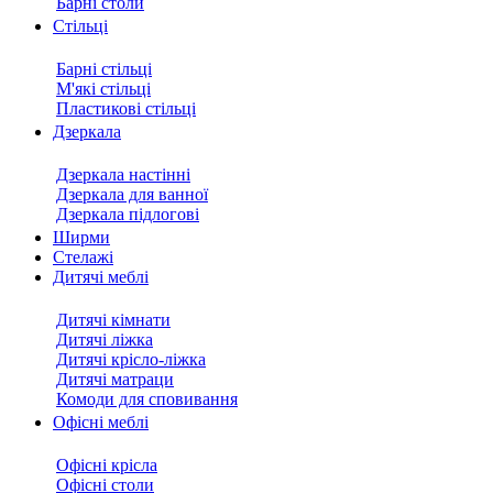
Барні столи
Стільці
Барні стільці
М'які стільці
Пластикові стільці
Дзеркала
Дзеркала настінні
Дзеркала для ванної
Дзеркала підлогові
Ширми
Стелажі
Дитячі меблі
Дитячі кімнати
Дитячі ліжка
Дитячі крісло-ліжка
Дитячі матраци
Комоди для сповивання
Офісні меблі
Офісні крісла
Офісні столи