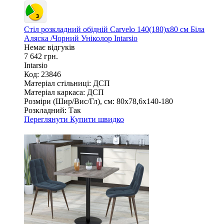
Стіл розкладний обідній Carvelo 140(180)x80 см Біла
Аляска /Чорний Уніколор Intarsio
Немає відгуків
7 642 грн.
Intarsio
Код: 23846
Матеріал стільниці:
ДСП
Матеріал каркаса:
ДСП
Розміри (Шир/Вис/Гл), см:
80х78,6х140-180
Розкладний:
Так
Переглянути
Купити швидко