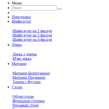
Меню
Передпокої
Шафи-купе
Шафи-купе на 2 фасади
Шафи-купе на 3 фасади
Шафи-купе на 4 фасади
Ліжка
Ліжка з дерева
М'які ліжка
Матраци
Матраци Безпружинні
Матраци Пружинні
Топери і Футони
Столи
Обідні столи
Журнальні столики
Письмові столи