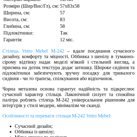
Розміри (Шир/Вис/Гл), см:
57х83х58
Ширина, см:
57
Висота, см:
83
Глибина, см:
58
Підлокітники:
Так
Гарантія:
12 міс.
Стілець Vetro Mebel M-242
– вдале поєднання сучасного
дизайну, комфорту та міцності. Оббивка з шенілу в туманно-
сірому відтінку надає моделі м'який і стильний вигляд, а
приємна на дотик текстура додає затишку. Широке сидіння та
підлокітники забезпечують зручну посадку для тривалого
сидіння - чи то трапеза, спілкування або відпочинок.
Чорна металева основа гарантує надійність та підкреслює
сучасний характер стільця. Лаконічний силует та спокійна
палітра роблять стілець M-242 універсальним рішенням для
інтер'єрів у стилі модерн, мінімалізм чи сканді.
Особливості та переваги стільця М-242 Vetro Mebel:
Сучасний дизайн;
Оббивка із шенілу;