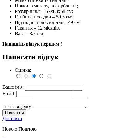
М'яка спинка та сидіння;
Ніжки із металу, пофарбовані;
Розмір ш/в/г – 57х83х58 см;
Глибина посадки – 50,5 см;
Від підлоги до сидіння – 49 см;
Гарантія – 12 місяців.
Вага – 8.75 кг.
Напишіть відгук першим !
Написати відгук
Оцінка:
Ваше ім'я:
Email:
Текст відгуку:
Надіслати
Доставка
Новою Поштою