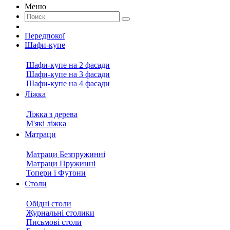
Меню
Передпокої
Шафи-купе
Шафи-купе на 2 фасади
Шафи-купе на 3 фасади
Шафи-купе на 4 фасади
Ліжка
Ліжка з дерева
М'які ліжка
Матраци
Матраци Безпружинні
Матраци Пружинні
Топери і Футони
Столи
Обідні столи
Журнальні столики
Письмові столи