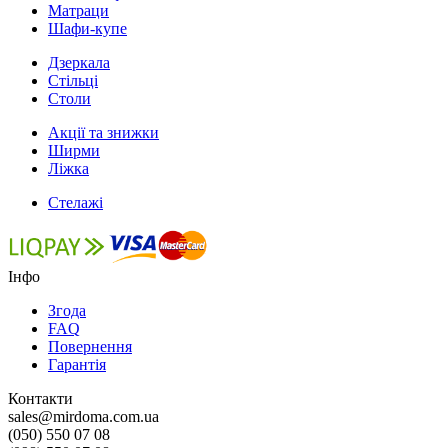
Матраци
Шафи-купе
Дзеркала
Стільці
Столи
Акції та знижки
Ширми
Ліжка
Стелажі
Інфо
Згода
FAQ
Повернення
Гарантія
Контакти
sales@mirdoma.com.ua
(050) 550 07 08