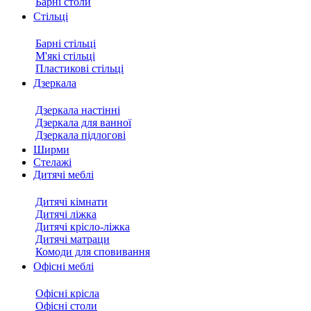
Барні столи
Стільці
Барні стільці
М'які стільці
Пластикові стільці
Дзеркала
Дзеркала настінні
Дзеркала для ванної
Дзеркала підлогові
Ширми
Стелажі
Дитячі меблі
Дитячі кімнати
Дитячі ліжка
Дитячі крісло-ліжка
Дитячі матраци
Комоди для сповивання
Офісні меблі
Офісні крісла
Офісні столи