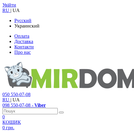
Увійти
RU
|
UA
Русский
Украинский
Оплата
Доставка
Контакти
Про нас
050
550-07-08
RU
|
UA
098
550-07-08
- Viber
0
КОШИК
0 грн.