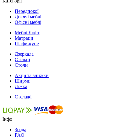
Категорії
Передпокої
Дитячі меблі
Офісні меблі
Меблі Лофт
Матраци
Шафи-купе
Дзеркала
Стільці
Столи
Акції та знижки
Ширми
Ліжка
Стелажі
Інфо
Згода
FAQ