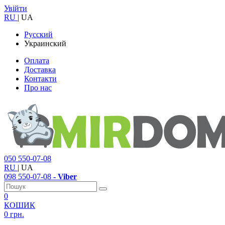
Увійти
RU
|
UA
Русский
Украинский
Оплата
Доставка
Контакти
Про нас
050
550-07-08
RU
|
UA
098
550-07-08
- Viber
0
КОШИК
0 грн.