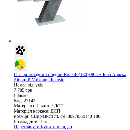
Стіл розкладний обідній Rio 140(180)x80 см Біла Аляска
/Чорний Уніколор Intarsio
Немає відгуків
7 785 грн.
Intarsio
Код: 27142
Матеріал стільниці:
ДСП
Матеріал каркаса:
ДСП
Розміри (Шир/Вис/Гл), см:
80х78,6х140-180
Розкладний:
Так
Переглянути
Купити швидко