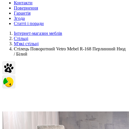
Контакти
Повернення
Гарантія
Згода
Статті і поради
Інтернет-магазин меблів
Стільці
М'які стільці
Стілець Поворотний Vetro Mebel R-168 Перлинний Нюд
/ Білий