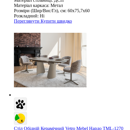
Матеріал стільниці:
ДСП
Матеріал каркаса:
Метал
Розміри (Шир/Вис/Гл), см:
60х75,7х60
Розкладний:
Ні
Переглянути
Купити швидко
Стіл Обідній Керамічний Vetro Mebel Нардо TML-1270