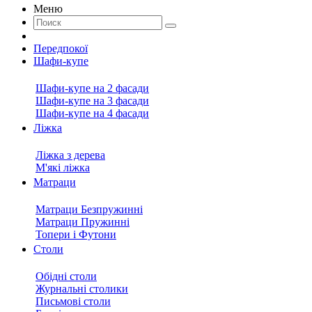
Меню
Передпокої
Шафи-купе
Шафи-купе на 2 фасади
Шафи-купе на 3 фасади
Шафи-купе на 4 фасади
Ліжка
Ліжка з дерева
М'які ліжка
Матраци
Матраци Безпружинні
Матраци Пружинні
Топери і Футони
Столи
Обідні столи
Журнальні столики
Письмові столи