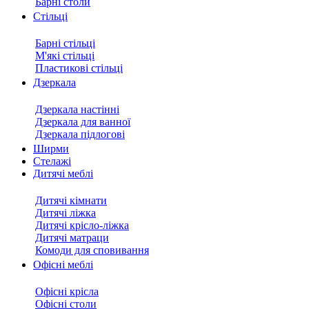
Барні столи
Стільці
Барні стільці
М'які стільці
Пластикові стільці
Дзеркала
Дзеркала настінні
Дзеркала для ванної
Дзеркала підлогові
Ширми
Стелажі
Дитячі меблі
Дитячі кімнати
Дитячі ліжка
Дитячі крісло-ліжка
Дитячі матраци
Комоди для сповивання
Офісні меблі
Офісні крісла
Офісні столи