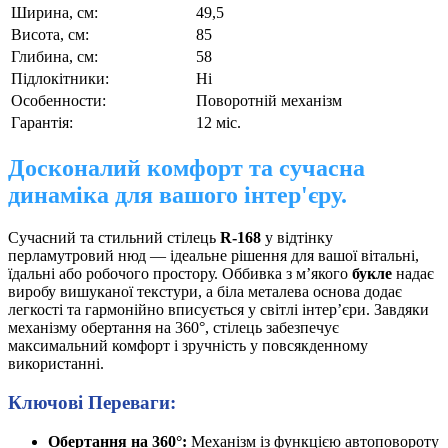
Ширина, см:
49,5
Висота, см:
85
Глибина, см:
58
Підлокітники:
Ні
Особенности:
Поворотній механізм
Гарантія:
12 міс.
Досконалий комфорт та сучасна
динаміка для вашого інтер'єру.
Сучасний та стильний стілець
R-168
у відтінку
перламутровий нюд — ідеальне рішення для вашої вітальні,
їдальні або робочого простору. Оббивка з м’якого
букле
надає
виробу вишуканої текстури, а біла металева основа додає
легкості та гармонійно вписується у світлі інтер’єри. Завдяки
механізму обертання на 360°, стілець забезпечує
максимальний комфорт і зручність у повсякденному
використанні.
Ключові Переваги:
Обертання на 360°:
Механізм із функцією автоповороту