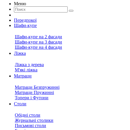
Меню
Передпокої
Шафи-купе
Шафи-купе на 2 фасади
Шафи-купе на 3 фасади
Шафи-купе на 4 фасади
Ліжка
Ліжка з дерева
М'які ліжка
Матраци
Матраци Безпружинні
Матраци Пружинні
Топери і Футони
Столи
Обідні столи
Журнальні столики
Письмові столи