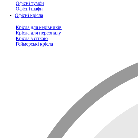
Офісні тумби
Офісні шафи
Офісні крісла
Крісла для керівників
Крісла для персоналу
Крісла з сіткою
Геймерські крісла