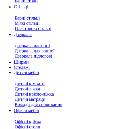
Барні столи
Стільці
Барні стільці
М'які стільці
Пластикові стільці
Дзеркала
Дзеркала настінні
Дзеркала для ванної
Дзеркала підлогові
Ширми
Стелажі
Дитячі меблі
Дитячі кімнати
Дитячі ліжка
Дитячі крісло-ліжка
Дитячі матраци
Комоди для сповивання
Офісні меблі
Офісні крісла
Офісні столи