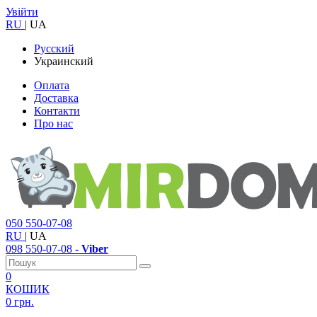
Увійти
RU
|
UA
Русский
Украинский
Оплата
Доставка
Контакти
Про нас
050
550-07-08
RU
|
UA
098
550-07-08
- Viber
0
КОШИК
0 грн.