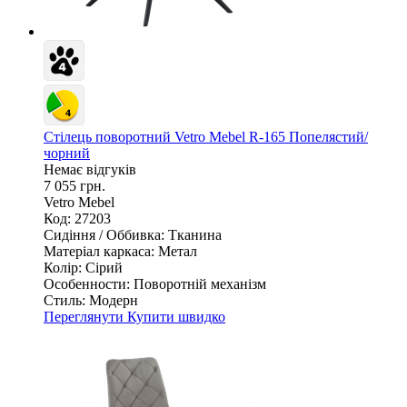
Стілець поворотний Vetro Mebel R-165 Попелястий/
чорний
Немає відгуків
7 055 грн.
Vetro Mebel
Код: 27203
Сидіння / Оббивка:
Тканина
Матеріал каркаса:
Метал
Колір:
Сірий
Особенности:
Поворотній механізм
Стиль:
Модерн
Переглянути
Купити швидко