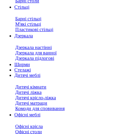
Барні столи
Стільці
Барні стільці
М'які стільці
Пластикові стільці
Дзеркала
Дзеркала настінні
Дзеркала для ванної
Дзеркала підлогові
Ширми
Стелажі
Дитячі меблі
Дитячі кімнати
Дитячі ліжка
Дитячі крісло-ліжка
Дитячі матраци
Комоди для сповивання
Офісні меблі
Офісні крісла
Офісні столи