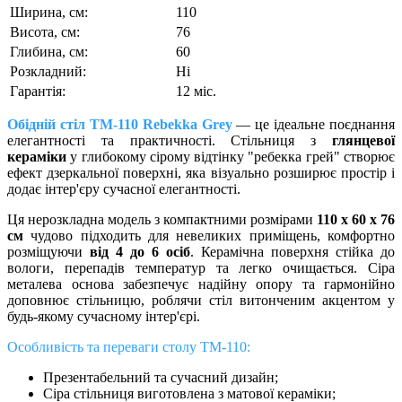
Ширина, см:
110
Висота, см:
76
Глибина, см:
60
Розкладний:
Ні
Гарантія:
12 міс.
Обідній стіл TM-110 Rebekka Grey
— це ідеальне поєднання
елегантності та практичності. Стільниця з
глянцевої
кераміки
у глибокому сірому відтінку "ребекка грей" створює
ефект дзеркальної поверхні, яка візуально розширює простір і
додає інтер'єру сучасної елегантності.
Ця нерозкладна модель з компактними розмірами
110 х 60 х 76
см
чудово підходить для невеликих приміщень, комфортно
розміщуючи
від 4 до 6 осіб
. Керамічна поверхня стійка до
вологи, перепадів температур та легко очищається. Сіра
металева основа забезпечує надійну опору та гармонійно
доповнює стільницю, роблячи стіл витонченим акцентом у
будь-якому сучасному інтер'єрі.
Особливість та переваги столу ТМ-110:
Презентабельний та сучасний дизайн;
Сіра стільниця виготовлена ​​з матової кераміки;