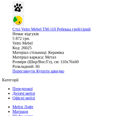
Стіл Vetro Mebel TM-110 Ребекка грей/сірий
Немає відгуків
5 872 грн.
Vetro Mebel
Код: 26025
Матеріал стільниці:
Кераміка
Матеріал каркаса:
Метал
Розміри (Шир/Вис/Гл), см:
110х76х60
Розкладний:
Ні
Переглянути
Купити швидко
Категорії
Передпокої
Дитячі меблі
Офісні меблі
Меблі Лофт
Матраци