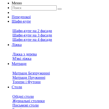
Меню
Передпокої
Шафи-купе
Шафи-купе на 2 фасади
Шафи-купе на 3 фасади
Шафи-купе на 4 фасади
Ліжка
Ліжка з дерева
М'які ліжка
Матраци
Матраци Безпружинні
Матраци Пружинні
Топери і Футони
Столи
Обідні столи
Журнальні столики
Письмові столи