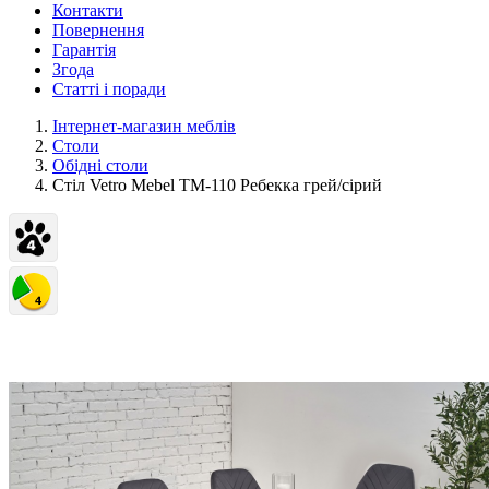
Контакти
Повернення
Гарантія
Згода
Статті і поради
Інтернет-магазин меблів
Столи
Обідні столи
Стіл Vetro Mebel TM-110 Ребекка грей/сірий