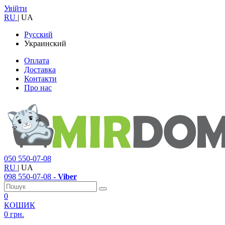
Увійти
RU
|
UA
Русский
Украинский
Оплата
Доставка
Контакти
Про нас
050
550-07-08
RU
|
UA
098
550-07-08
- Viber
0
КОШИК
0 грн.