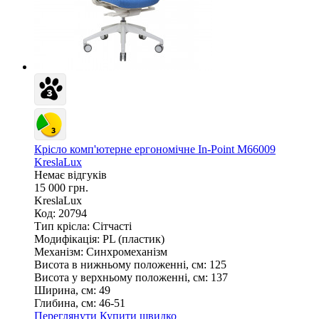
Крісло комп'ютерне ергономічне In-Point M66009
KreslaLux
Немає відгуків
15 000 грн.
KreslaLux
Код: 20794
Тип крісла:
Сітчасті
Модифікація:
PL (пластик)
Механізм:
Синхромеханізм
Висота в нижньому положенні, см:
125
Висота у верхньому положенні, см:
137
Ширина, см:
49
Глибина, см:
46-51
Переглянути
Купити швидко