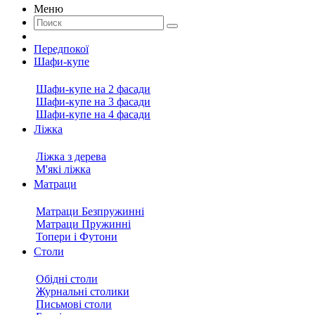
Меню
Передпокої
Шафи-купе
Шафи-купе на 2 фасади
Шафи-купе на 3 фасади
Шафи-купе на 4 фасади
Ліжка
Ліжка з дерева
М'які ліжка
Матраци
Матраци Безпружинні
Матраци Пружинні
Топери і Футони
Столи
Обідні столи
Журнальні столики
Письмові столи