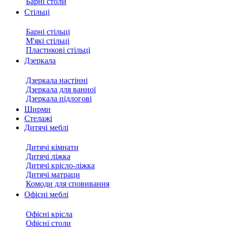
Барні столи
Стільці
Барні стільці
М'які стільці
Пластикові стільці
Дзеркала
Дзеркала настінні
Дзеркала для ванної
Дзеркала підлогові
Ширми
Стелажі
Дитячі меблі
Дитячі кімнати
Дитячі ліжка
Дитячі крісло-ліжка
Дитячі матраци
Комоди для сповивання
Офісні меблі
Офісні крісла
Офісні столи