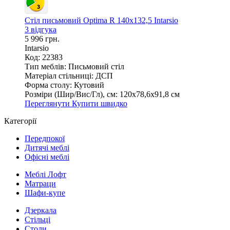
Стіл письмовий Optima R 140х132,5 Intarsio
3 відгука
5 996 грн.
Intarsio
Код: 22383
Тип меблів:
Письмовий стіл
Матеріал стільниці:
ДСП
Форма столу:
Кутовий
Розміри (Шир/Вис/Гл), см:
120х78,6х91,8 см
Переглянути
Купити швидко
Категорії
Передпокої
Дитячі меблі
Офісні меблі
Меблі Лофт
Матраци
Шафи-купе
Дзеркала
Стільці
Столи