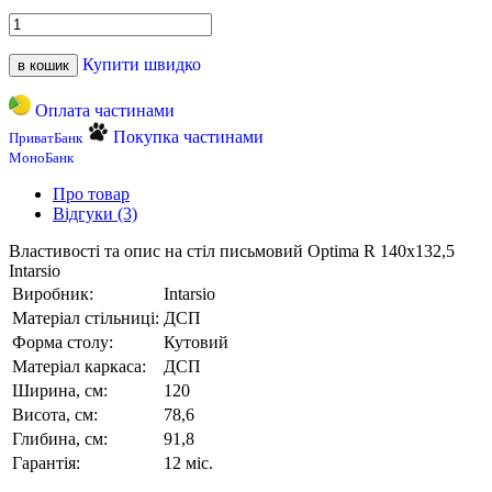
Купити швидко
в кошик
Оплата частинами
Покупка частинами
ПриватБанк
МоноБанк
Про товар
Відгуки (3)
Властивості та опис на стіл письмовий Optima R 140х132,5
Intarsio
Виробник:
Intarsio
Матеріал стільниці:
ДСП
Форма столу:
Кутовий
Матеріал каркаса:
ДСП
Ширина, см:
120
Висота, см:
78,6
Глибина, см:
91,8
Гарантія:
12 міс.