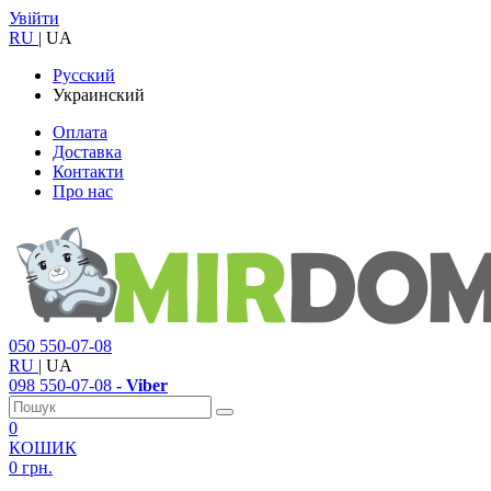
Увійти
RU
|
UA
Русский
Украинский
Оплата
Доставка
Контакти
Про нас
050
550-07-08
RU
|
UA
098
550-07-08
- Viber
0
КОШИК
0 грн.