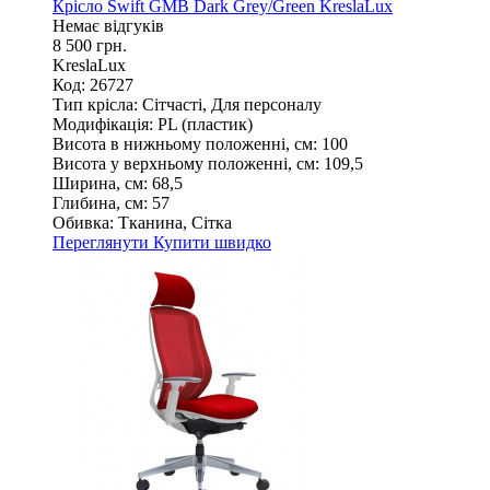
Крісло Swift GMB Dark Grey/Green KreslaLux
Немає відгуків
8 500 грн.
KreslaLux
Код: 26727
Тип крісла:
Сітчасті, Для персоналу
Модифікація:
PL (пластик)
Висота в нижньому положенні, см:
100
Висота у верхньому положенні, см:
109,5
Ширина, см:
68,5
Глибина, см:
57
Обивка:
Тканина, Сітка
Переглянути
Купити швидко