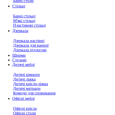
Барні столи
Стільці
Барні стільці
М'які стільці
Пластикові стільці
Дзеркала
Дзеркала настінні
Дзеркала для ванної
Дзеркала підлогові
Ширми
Стелажі
Дитячі меблі
Дитячі кімнати
Дитячі ліжка
Дитячі крісло-ліжка
Дитячі матраци
Комоди для сповивання
Офісні меблі
Офісні крісла
Офісні столи