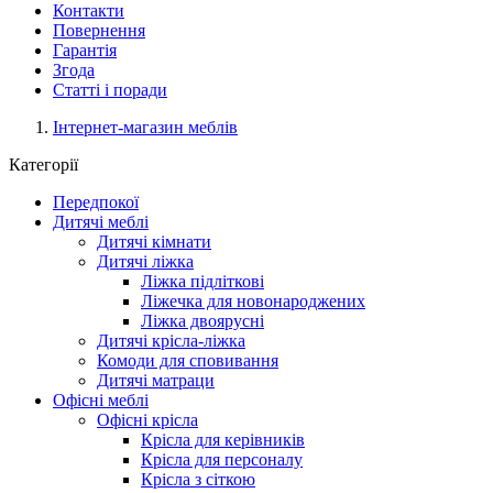
Контакти
Повернення
Гарантія
Згода
Статті і поради
Інтернет-магазин меблів
Категорії
Передпокої
Дитячі меблі
Дитячі кімнати
Дитячі ліжка
Ліжка підліткові
Ліжечка для новонароджених
Ліжка двоярусні
Дитячі крісла-ліжка
Комоди для сповивання
Дитячі матраци
Офісні меблі
Офісні крісла
Крісла для керівників
Крісла для персоналу
Крісла з сіткою