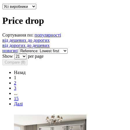
Price drop
Сортування по:
популярності
від дешевих до дорогих
від дорогих до дешевих
новизні
Show
per page
Compare (
0
)
Назад
1
2
3
...
15
Далі