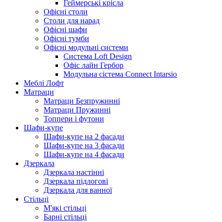
Геймерські крісла
Офісні столи
Столи для нарад
Офісні шафи
Офісні тумби
Офісні модульні системи
Система Loft Design
Офіс лайн Гербор
Модульна сістема Connect Intarsio
Меблі Лофт
Матраци
Матраци Безпружинні
Матраци Пружинні
Топпери і футони
Шафи-купе
Шафи-купе на 2 фасади
Шафи-купе на 3 фасади
Шафи-купе на 4 фасади
Дзеркала
Дзеркала настінні
Дзеркала підлогові
Дзеркала для ванної
Стільці
М'які стільці
Барні стільці