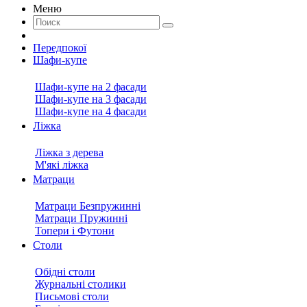
Меню
Передпокої
Шафи-купе
Шафи-купе на 2 фасади
Шафи-купе на 3 фасади
Шафи-купе на 4 фасади
Ліжка
Ліжка з дерева
М'які ліжка
Матраци
Матраци Безпружинні
Матраци Пружинні
Топери і Футони
Столи
Обідні столи
Журнальні столики
Письмові столи