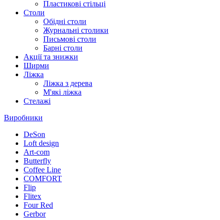
Пластикові стільці
Столи
Обідні столи
Журнальні столики
Письмові столи
Барні столи
Акції та знижки
Ширми
Ліжка
Ліжка з дерева
М'які ліжка
Стелажі
Виробники
DeSon
Loft design
Art-com
Butterfly
Coffee Line
COMFORT
Flip
Flitex
Four Red
Gerbor