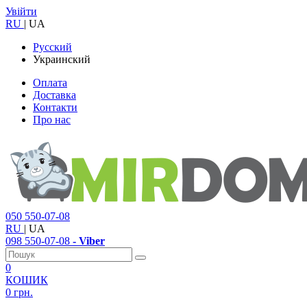
Увійти
RU
|
UA
Русский
Украинский
Оплата
Доставка
Контакти
Про нас
050
550-07-08
RU
|
UA
098
550-07-08
- Viber
0
КОШИК
0 грн.