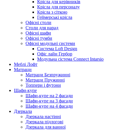
Крісла для керівників
Крісла для персоналу
Крісла з сіткою
Геймерські крісла
Офісні столи
Столи для нарад
Офісні шафи
Офісні тумби
Офісні модульні системи
Система Loft Design
Офіс лайн Гербор
Модульна сістема Connect Intarsio
Меблі Лофт
Матраци
Матраци Безпружинні
Матраци Пружинні
Топпери і футони
Шафи-купе
Шафи-купе на 2 фасади
Шафи-купе на 3 фасади
Шафи-купе на 4 фасади
Дзеркала
Дзеркала настінні
Дзеркала підлогові
Дзеркала для ванної