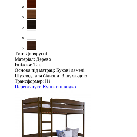
Тип:
Двоярусні
Матеріал:
Дерево
Ізніжжя:
Так
Основа під матрац:
Букові ламелі
Шухляда для білизни:
З шухлядою
Трансформер:
Ні
Переглянути
Купити швидко