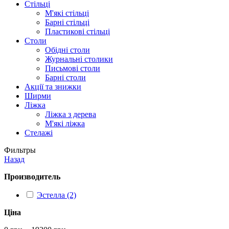
Стільці
М'які стільці
Барні стільці
Пластикові стільці
Столи
Обідні столи
Журнальні столики
Письмові столи
Барні столи
Акції та знижки
Ширми
Ліжка
Ліжка з дерева
М'які ліжка
Стелажі
Фильтры
Назад
Производитель
Эстелла (2)
Ціна