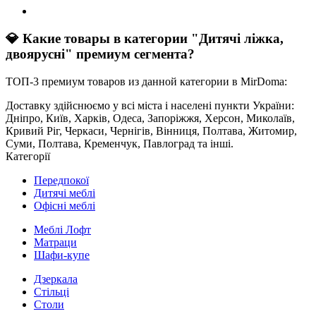
💎 Какие товары в категории "Дитячі ліжка,
двоярусні" премиум сегмента?
ТОП-3 премиум товаров из данной категории в MirDoma:
Доставку здійснюємо у всі міста і населені пункти України:
Дніпро, Київ, Харків, Одеса, Запоріжжя, Херсон, Миколаїв,
Кривий Ріг, Черкаси, Чернігів, Вінниця, Полтава, Житомир,
Суми, Полтава, Кременчук, Павлоград та інші.
Категорії
Передпокої
Дитячі меблі
Офісні меблі
Меблі Лофт
Матраци
Шафи-купе
Дзеркала
Стільці
Столи