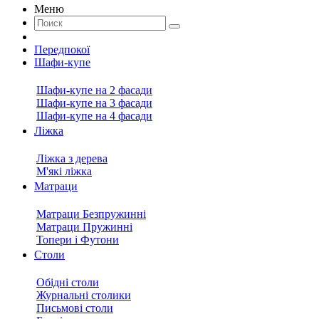
Меню
Передпокої
Шафи-купе
Шафи-купе на 2 фасади
Шафи-купе на 3 фасади
Шафи-купе на 4 фасади
Ліжка
Ліжка з дерева
М'які ліжка
Матраци
Матраци Безпружинні
Матраци Пружинні
Топери і Футони
Столи
Обідні столи
Журнальні столики
Письмові столи