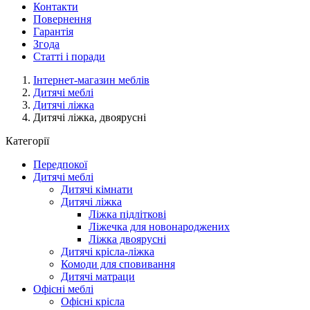
Контакти
Повернення
Гарантія
Згода
Статті і поради
Інтернет-магазин меблів
Дитячі меблі
Дитячі ліжка
Дитячі ліжка, двоярусні
Категорії
Передпокої
Дитячі меблі
Дитячі кімнати
Дитячі ліжка
Ліжка підліткові
Ліжечка для новонароджених
Ліжка двоярусні
Дитячі крісла-ліжка
Комоди для сповивання
Дитячі матраци
Офісні меблі
Офісні крісла