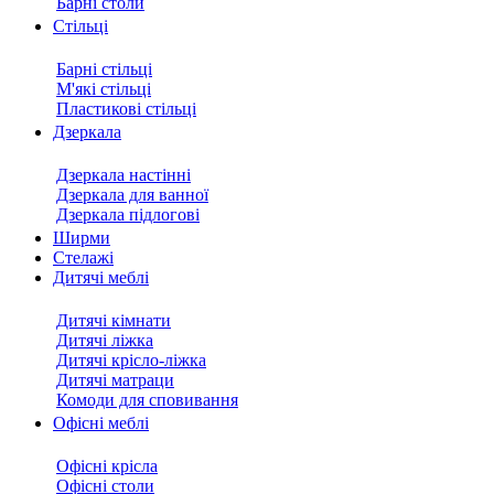
Барні столи
Стільці
Барні стільці
М'які стільці
Пластикові стільці
Дзеркала
Дзеркала настінні
Дзеркала для ванної
Дзеркала підлогові
Ширми
Стелажі
Дитячі меблі
Дитячі кімнати
Дитячі ліжка
Дитячі крісло-ліжка
Дитячі матраци
Комоди для сповивання
Офісні меблі
Офісні крісла
Офісні столи