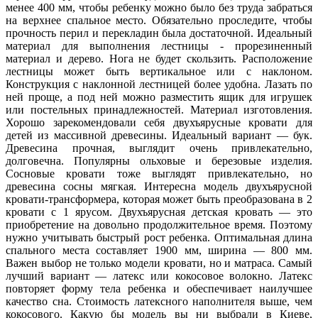
менее 400 мм, чтобы ребенку можно было без труда забраться
на верхнее спальное место. Обязательно проследите, чтобы
прочность перил и перекладин была достаточной. Идеальный
материал для выполнения лестницы - прорезиненный
материал и дерево. Нога не будет скользить. Расположение
лестницы может быть вертикальное или с наклоном.
Конструкция с наклонной лестницей более удобна. Лазать по
ней проще, а под ней можно разместить ящик для игрушек
или постельных принадлежностей. Материал изготовления.
Хорошо зарекомендовали себя двухъярусные кровати для
детей из массивной древесины. Идеальный вариант — бук.
Древесина прочная, выглядит очень привлекательно,
долговечна. Популярны ольховые и березовые изделия.
Сосновые кровати тоже выглядят привлекательно, но
древесина сосны мягкая. Интересна модель двухъярусной
кровати-трансформера, которая может быть преобразована в 2
кровати с 1 ярусом. Двухъярусная детская кровать — это
приобретение на довольно продолжительное время. Поэтому
нужно учитывать быстрый рост ребенка. Оптимальная длина
спального места составляет 1900 мм, ширина — 800 мм.
Важен выбор не только модели кровати, но и матраса. Самый
лучший вариант — латекс или кокосовое волокно. Латекс
повторяет форму тела ребенка и обеспечивает наилучшее
качество сна. Стоимость латексного наполнителя выше, чем
кокосового. Какую бы модель вы ни выбрали в Киеве,