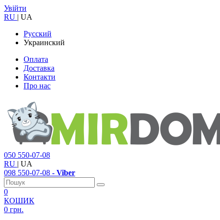
Увійти
RU
|
UA
Русский
Украинский
Оплата
Доставка
Контакти
Про нас
050
550-07-08
RU
|
UA
098
550-07-08
- Viber
0
КОШИК
0 грн.