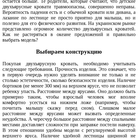
остается больше. Те родители, которые считают, что детские
двухъярусные кровати травмоопасны, совершенно неправы.
Вероятность падения есть и с обычной кровати или дивана, а
лазание по лестнице не просто приятно для малыша, но и
полезно для его физического развития. На украинском рынке
представлено огромное количество двухъярусных кроватей.
Как не растеряться в океане предложений и правильно
выбрать модель?
Выбираем конструкцию
Покупая двухъярусную кровать, необходимо учитывать
следующие требования. Прочность изделия. Это означает, что
в первую очередь нужно уделять внимание не только и не
столько эстетичности, сколько безопасности изделия. Наличие
бортиков (не менее 300 мм) на верхнем ярусе, что не позволит
ребенку упасть. Расстояние между ярусами. Оно должно быть
примерно таким, чтобы взрослый человек мог вполне
комфортно усесться на нижнем ложе (например, чтобы
почитать малышу сказку перед сном). Слишком малое
расстояние между ярусами может вызвать определенные
неудобства. А чересчур большое расстояние между спальными
местами доставляет сложности при заправке постели наверху.
В этом отношении удобны модели с регулируемой высотой
верхнего яруса. Наличие удобной лестницы шириной не