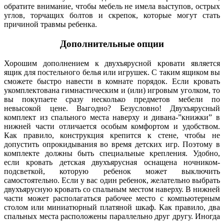
обратите внимание, чтобы мебель не имела выступов, острых
углов, торчащих болтов и скрепок, которые могут стать
причиной травмы ребенка.
Дополнительные опции
Хорошим дополнением к двухъярусной кровати является
ящик для постельного белья или игрушек. С таким ящиком вы
сможете быстро навести в комнате порядок. Если кровать
укомплектована гимнастическим и (или) игровым уголком, то
вы покупаете сразу несколько предметов мебели по
невысокой цене. Выгодно? Безусловно! Двухъярусный
комплект из спального места наверху и дивана-”книжки” в
нижней части отличается особым комфортом и удобством.
Как правило, конструкция крепится к стене, чтобы не
допустить опрокидывания во время детских игр. Поэтому в
комплекте должны быть специальные крепления. Удобно,
если кровать детская двухъярусная оснащена ночником-
подсветкой, которую ребенок может выключить
самостоятельно. Если у вас один ребенок, желательно выбрать
двухъярусную кровать со спальным местом наверху. В нижней
части может располагаться рабочее место с компьютерным
столом или миниатюрный платяной шкаф. Как правило, два
спальных места расположены параллельно друг другу. Иногда