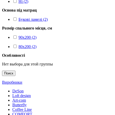
Ні (2)
Основа під матрац
Букові ламелі (2)
Розмір спального місця, см
90x200 (2)
80x200 (2)
Особливості
Нет выбора для этой группы
Поиск
Виробники
DeSon
Loft design
Art-com
Butterfly
Coffee Line
COMFORT