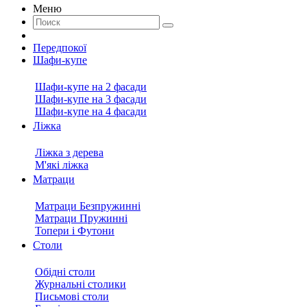
Меню
Передпокої
Шафи-купе
Шафи-купе на 2 фасади
Шафи-купе на 3 фасади
Шафи-купе на 4 фасади
Ліжка
Ліжка з дерева
М'які ліжка
Матраци
Матраци Безпружинні
Матраци Пружинні
Топери і Футони
Столи
Обідні столи
Журнальні столики
Письмові столи