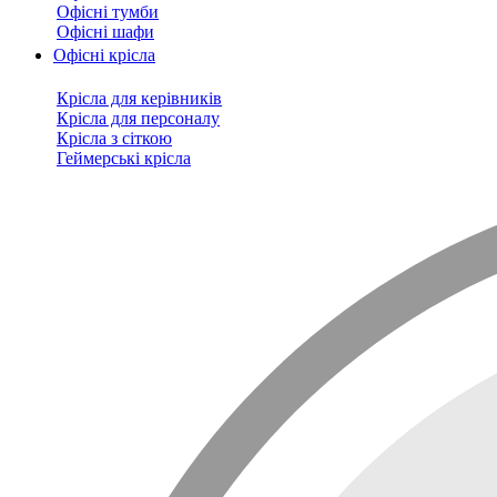
Офісні тумби
Офісні шафи
Офісні крісла
Крісла для керівників
Крісла для персоналу
Крісла з сіткою
Геймерські крісла