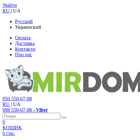
Увійти
RU
|
UA
Русский
Украинский
Оплата
Доставка
Контакти
Про нас
050
550-07-08
RU
|
UA
098
550-07-08
- Viber
0
КОШИК
0 грн.