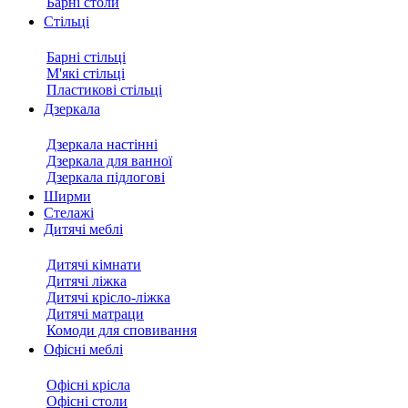
Барні столи
Стільці
Барні стільці
М'які стільці
Пластикові стільці
Дзеркала
Дзеркала настінні
Дзеркала для ванної
Дзеркала підлогові
Ширми
Стелажі
Дитячі меблі
Дитячі кімнати
Дитячі ліжка
Дитячі крісло-ліжка
Дитячі матраци
Комоди для сповивання
Офісні меблі
Офісні крісла
Офісні столи